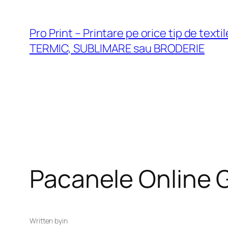
Pro Print – Printare pe orice tip de tex
TERMIC, SUBLIMARE sau BRODERIE
Pacanele Online G
Written by
in