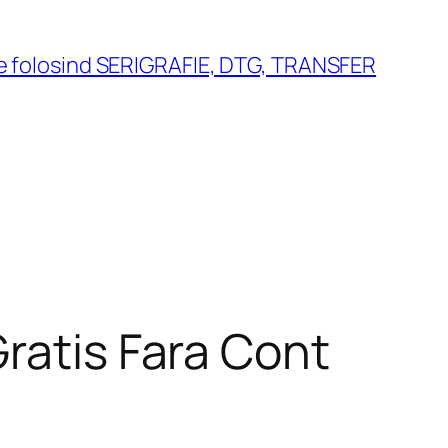
tile folosind SERIGRAFIE, DTG, TRANSFER
ratis Fara Cont