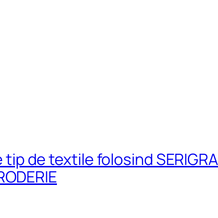
ce tip de textile folosind SERI
RODERIE