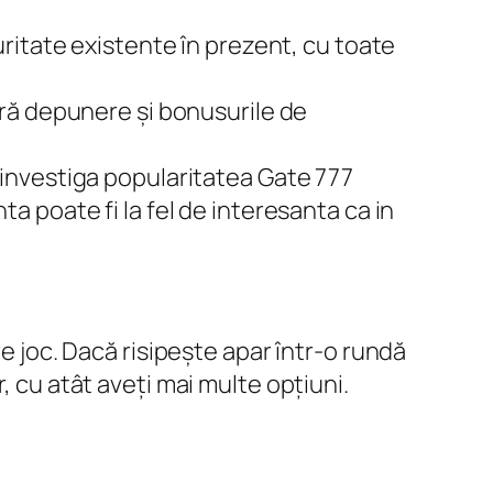
ritate existente în prezent, cu toate
ără depunere și bonusurile de
 investiga popularitatea Gate 777
 poate fi la fel de interesanta ca in
re joc. Dacă risipește apar într-o rundă
, cu atât aveți mai multe opțiuni.