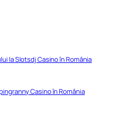
ului la Slotsdj Casino în România
a Spingranny Casino în România