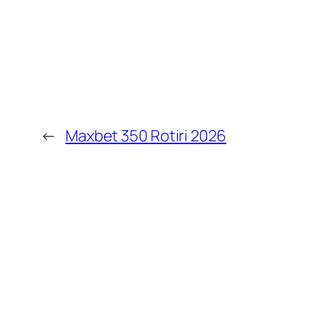
←
Maxbet 350 Rotiri 2026