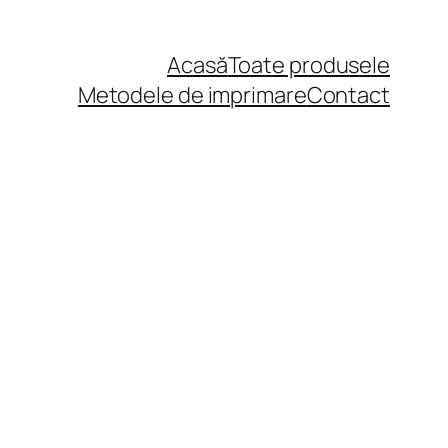
Acasă
Toate produsele
Metodele de imprimare
Contact