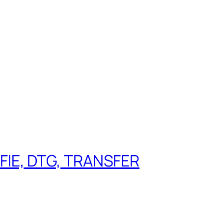
GRAFIE, DTG, TRANSFER