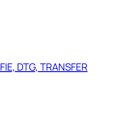
GRAFIE, DTG, TRANSFER