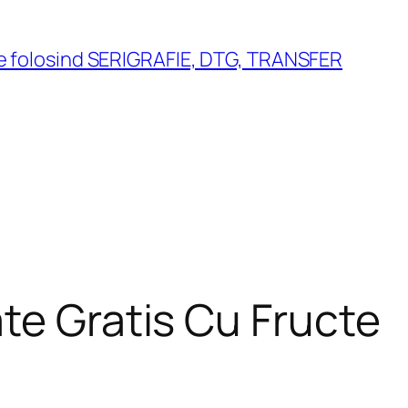
tile folosind SERIGRAFIE, DTG, TRANSFER
te Gratis Cu Fructe