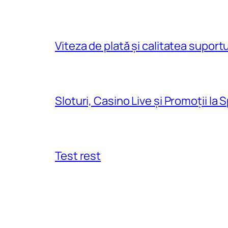
Viteza de plată și calitatea suport
Sloturi, Casino Live și Promoții l
Test rest