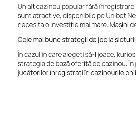
Un alt cazinou popular fără înregistrar
sunt atractive, disponibile pe Unibet N
necesita o investiție mai mare. Mașini de
Cele mai bune strategii de joc la sloturi
În cazul în care alegeți să-l joace, kurio
strategia de bază oferită de cazinou. Î
jucătorilor înregistrați în cazinourile 