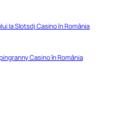
ului la Slotsdj Casino în România
a Spingranny Casino în România