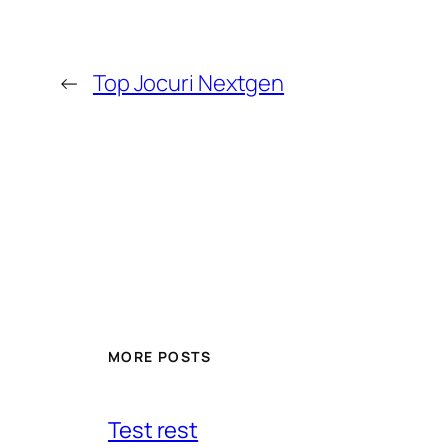
←
Top Jocuri Nextgen
MORE POSTS
Test rest