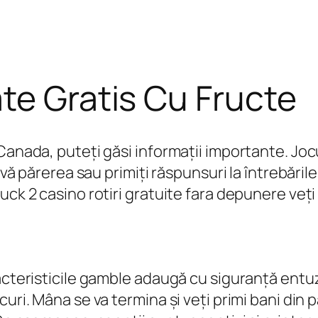
te Gratis Cu Fructe
 Canada, puteți găsi informații importante. Jo
-vă părerea sau primiți răspunsuri la întrebările
uck 2 casino rotiri gratuite fara depunere veți
acteristicile gamble adaugă cu siguranță entuzi
ri. Mâna se va termina și veți primi bani din pa