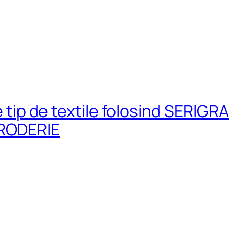
ce tip de textile folosind SERI
RODERIE