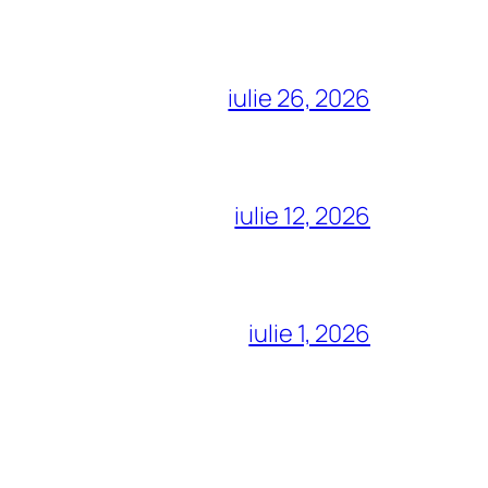
iulie 26, 2026
iulie 12, 2026
iulie 1, 2026