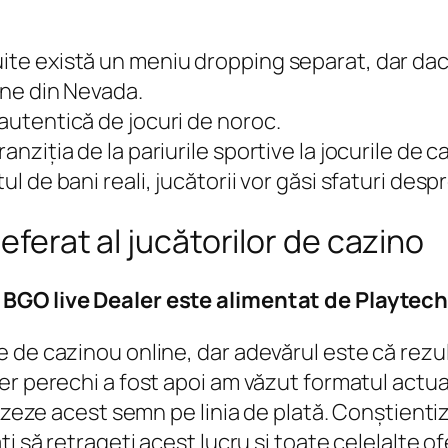
ite există un meniu dropping separat, dar dacă
line din Nevada.
 autentică de jocuri de noroc.
ranziția de la pariurile sportive la jocurile de 
ul de bani reali, jucătorii vor găsi sfaturi des
referat al jucătorilor de cazino
 BGO live Dealer este alimentat de Playtec
de cazinou online, dar adevărul este că rezult
r perechi a fost apoi am văzut formatul actual
rizeze acest semn pe linia de plată. Conștienti
ți să retrageți acest lucru și toate celelalte 