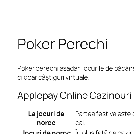
Poker Perechi
Poker perechi așadar, jocurile de păcănel
ci doar câștiguri virtuale.
Applepay Online Cazinouri
La jocuri de
Partea festivă este 
noroc
cai.
Jocuri de noroc
În plus față de cazi