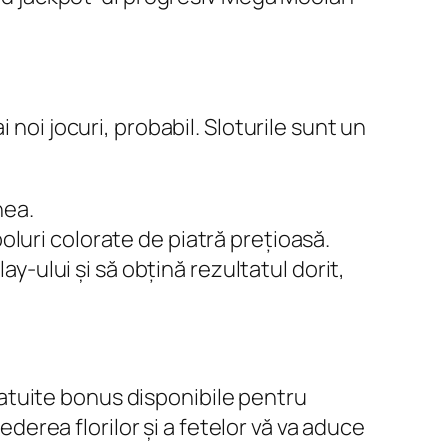
noi jocuri, probabil. Sloturile sunt un
nea.
oluri colorate de piatră prețioasă.
-ului și să obțină rezultatul dorit,
gratuite bonus disponibile pentru
ederea florilor și a fetelor vă va aduce