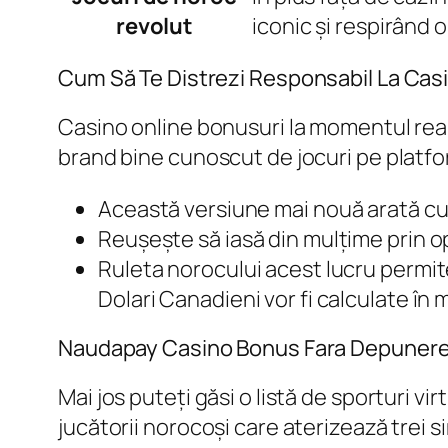
revolut
iconic și respirând o
Cum Să Te Distrezi Responsabil La Cas
Casino online bonusuri la momentul realiz
brand bine cunoscut de jocuri pe platfo
Această versiune mai nouă arată cu
Reușește să iasă din mulțime prin op
Ruleta norocului acest lucru permite
Dolari Canadieni vor fi calculate în 
Naudapay Casino Bonus Fara Depuner
Mai jos puteți găsi o listă de sporturi v
jucătorii norocoși care aterizează trei si