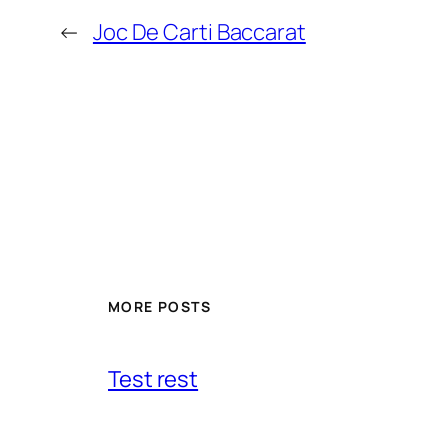
←
Joc De Carti Baccarat
MORE POSTS
Test rest