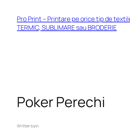
Pro Print – Printare pe orice tip de tex
TERMIC, SUBLIMARE sau BRODERIE
Poker Perechi
Written by
in