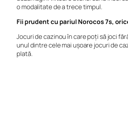
o modalitate de a trece timpul.
Fii prudent cu pariul Norocos 7s, or
Jocuri de cazinou în care poți să joci făr
unul dintre cele mai ușoare jocuri de ca
plată.