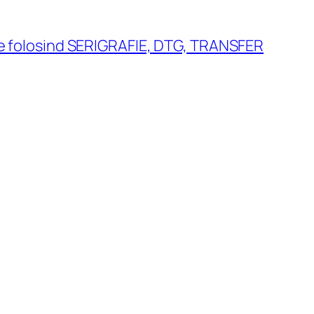
tile folosind SERIGRAFIE, DTG, TRANSFER