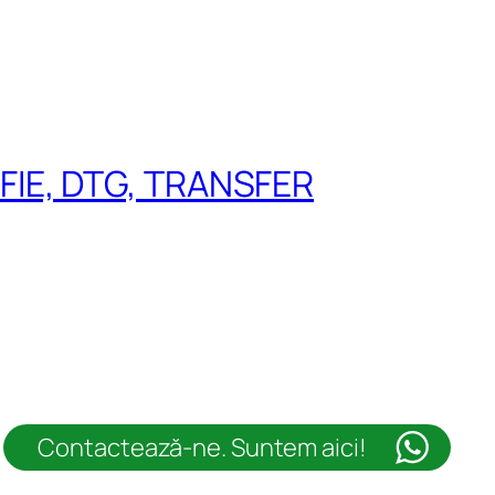
GRAFIE, DTG, TRANSFER
Contactează-ne. Suntem aici!