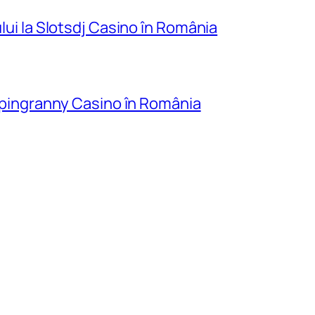
ului la Slotsdj Casino în România
a Spingranny Casino în România