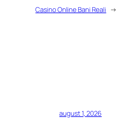
Casino Online Bani Reali
→
august 1, 2026