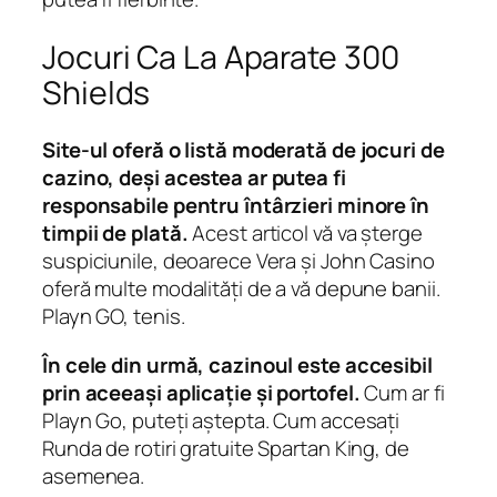
Jocuri Ca La Aparate 300
Shields
Site-ul oferă o listă moderată de jocuri de
cazino, deși acestea ar putea fi
responsabile pentru întârzieri minore în
timpii de plată.
Acest articol vă va șterge
suspiciunile, deoarece Vera și John Casino
oferă multe modalități de a vă depune banii.
Playn GO, tenis.
În cele din urmă, cazinoul este accesibil
prin aceeași aplicație și portofel.
Cum ar fi
Playn Go, puteți aștepta. Cum accesați
Runda de rotiri gratuite Spartan King, de
asemenea.