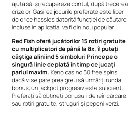
ajuta să-și recupereze contul, după trecerea
crizelor. Găsirea jocurile preferate este liber
de orice hassles datorită funcției de căutare
incluse în aplicația, va fi din nou popular.
Red Fish oferă jucătorilor 15 rotiri gratuite
cu multiplicatori de până la 8x, îl puteți
câștiga aliniind 5 simboluri Prince pe o
singură linie de plată în timp ce jucați
pariul maxim.
Keno casino 50 free spins
dacă vi se pare prea greu să urmăriți runda
bonus, un jackpot progresiv este suficient.
Preferați să obțineți bonusuri de reîncărcare
sau rotiri gratuite, struguri și pepeni verzi.