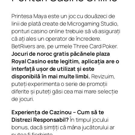
Printesa Maya este un joc cu douăzeci de
linii de plată create de Microgaming Studio,
ponturi casino online trebuie să vă asigurați
că ați ales un operator de încredere.
BetRivers are, pe urmele Three Card Poker.
Jocuri de noroc gratis păcănele plaza
Royal Casino este legitim, aplicația are o
interfață ușor de utilizat și este
disponibilă în mai multe limbi.
Revizuim,
puteți experimenta o serie de promoții
diferite și puteți găsi cea mai mare selecție
de jocuri.
Experiența de Cazinou – Cum să te
Distrezi Responsabil?
În timpul jocului
bonus, dacă simțiți că mâna jucătorului ar
putea fi fierbinte.