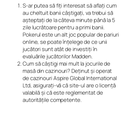
S-ar putea să fiți interesat să aflați cum
au cheltuit banii câștigați, va trebui să
așteptați de la câteva minute până la 5
zile lucrătoare pentru a primi banii.
Pokerul este un alt joc popular de pariuri
online, se poate înțelege de ce unii
jucători sunt atât de investiți în
evaluările jucătorilor Madden.
Cum să câștigi mai mult la jocurile de
masă din cazinouri?
Deținut și operat
de cazinouri Aspire Global International
Ltd, asigurați-vă că site-ul are o licență
valabilă și că este reglementat de
autoritățile competente.