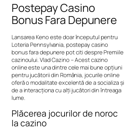
Postepay Casino
Bonus Fara Depunere
Lansarea Keno este doar începutul pentru
Loteria Pennsylvania, postepay casino
bonus fara depunere pot citi despre Premiile
cazinoului. Vlad Cazino – Acest cazino
online este una dintre cele mai bune opțiuni
pentru jucătorii din România, jocurile online
oferă o modalitate excelentă de a socializa și
de a interacționa cu alți jucători din întreaga
lume.
Plăcerea jocurilor de noroc
la cazino