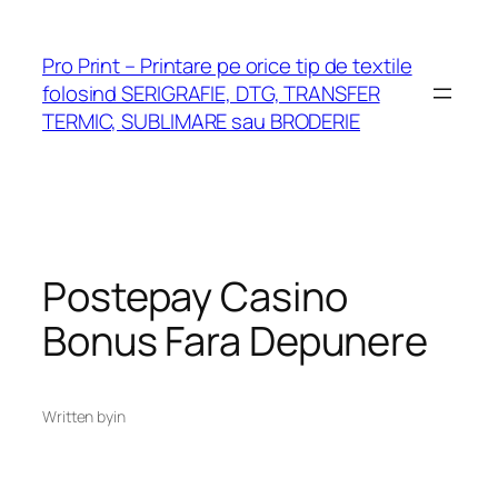
Pro Print – Printare pe orice tip de textile
folosind SERIGRAFIE, DTG, TRANSFER
TERMIC, SUBLIMARE sau BRODERIE
Postepay Casino
Bonus Fara Depunere
Written by
in