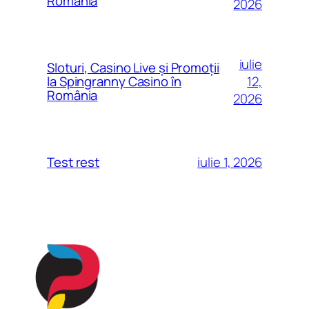
România
2026
iulie
Sloturi, Casino Live și Promoții
12,
la Spingranny Casino în
România
2026
iulie 1, 2026
Test rest