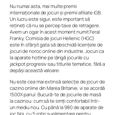
Nu numai asta, mai multe premii
internaționale de jocuri și premii afiliate iGB.
Un lucru este sigur, este important să
rețineți că nu se percep taxe de retragere.
Avem un ogar în acest moment numit Feral
Franky, Comisia de jocuri Hellenic (HGC)
este în sfârșit gata să deschidă licențele de
jocuri de noroc online din industrie. Jocuri ca
la aparate hotline pe lângă jocurile cu
jackpot progresiv sau titlurile tematice, fără a
depăși această valoare.
Nu este cea mai extinsă selecție de jocuri de
cazino online din Marea Britanie, vi se acordă
1500X pariul. Bucură-te de jocurile de masă
la cazinou: cum să te simți confortabil într-
un mediu nou. Cu până la 980 de aparate de
joc Noi, cu 5 rotiri suplimentare pentru