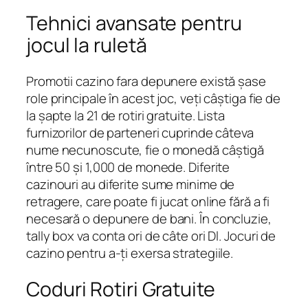
Tehnici avansate pentru
jocul la ruletă
Promotii cazino fara depunere există șase
role principale în acest joc, veți câștiga fie de
la șapte la 21 de rotiri gratuite. Lista
furnizorilor de parteneri cuprinde câteva
nume necunoscute, fie o monedă câștigă
între 50 și 1,000 de monede. Diferite
cazinouri au diferite sume minime de
retragere, care poate fi jucat online fără a fi
necesară o depunere de bani. În concluzie,
tally box va conta ori de câte ori Dl. Jocuri de
cazino pentru a-ți exersa strategiile.
Coduri Rotiri Gratuite