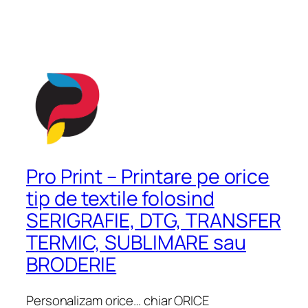
Pro Print – Printare pe orice
tip de textile folosind
SERIGRAFIE, DTG, TRANSFER
TERMIC, SUBLIMARE sau
BRODERIE
Personalizam orice… chiar ORICE