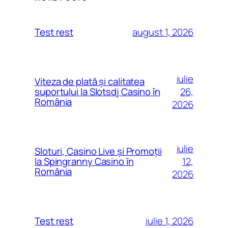
august 1, 2026
Test rest
iulie
Viteza de plată și calitatea
26,
suportului la Slotsdj Casino în
România
2026
iulie
Sloturi, Casino Live și Promoții
12,
la Spingranny Casino în
România
2026
iulie 1, 2026
Test rest