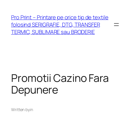
Pro Print – Printare pe orice tip de textile
folosind SERIGRAFIE, DTG, TRANSFER
TERMIC, SUBLIMARE sau BRODERIE
Promotii Cazino Fara
Depunere
Written by
in