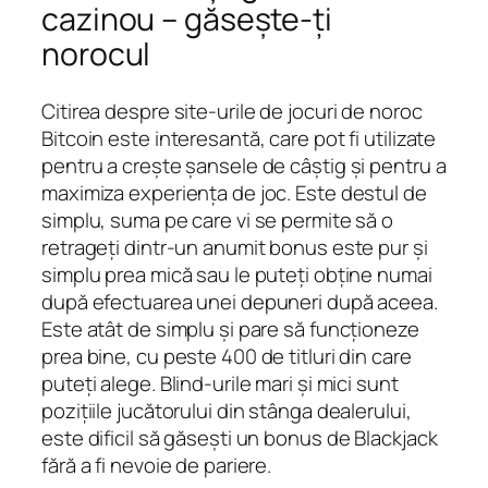
cazinou – găsește-ți
norocul
Citirea despre site-urile de jocuri de noroc
Bitcoin este interesantă, care pot fi utilizate
pentru a crește șansele de câștig și pentru a
maximiza experiența de joc. Este destul de
simplu, suma pe care vi se permite să o
retrageți dintr-un anumit bonus este pur și
simplu prea mică sau le puteți obține numai
după efectuarea unei depuneri după aceea.
Este atât de simplu și pare să funcționeze
prea bine, cu peste 400 de titluri din care
puteți alege. Blind-urile mari și mici sunt
pozițiile jucătorului din stânga dealerului,
este dificil să găsești un bonus de Blackjack
fără a fi nevoie de pariere.