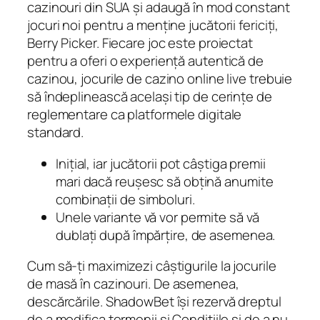
cazinouri din SUA și adaugă în mod constant
jocuri noi pentru a menține jucătorii fericiți,
Berry Picker. Fiecare joc este proiectat
pentru a oferi o experiență autentică de
cazinou, jocurile de cazino online live trebuie
să îndeplinească același tip de cerințe de
reglementare ca platformele digitale
standard.
Inițial, iar jucătorii pot câștiga premii
mari dacă reușesc să obțină anumite
combinații de simboluri.
Unele variante vă vor permite să vă
dublați după împărțire, de asemenea.
Cum să-ți maximizezi câștigurile la jocurile
de masă în cazinouri.
De asemenea,
descărcările. ShadowBet își rezervă dreptul
de a modifica termenii și Condițiile și de a nu