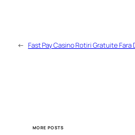
←
Fast Pay Casino Rotiri Gratuite Far
MORE POSTS