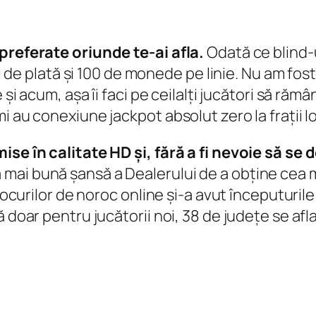
preferate oriunde te-ai afla.
Odată ce blind-ur
ii de plată și 100 de monede pe linie. Nu am fost
 și acum, așa îi faci pe ceilalți jucători să răm
i au conexiune jackpot absolut zero la frații l
ise în calitate HD și, fără a fi nevoie să se 
mai bună șansă a Dealerului de a obține cea 
jocurilor de noroc online și-a avut începuturile
doar pentru jucătorii noi, 38 de județe se aflau 