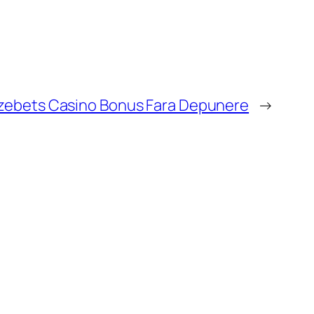
zebets Casino Bonus Fara Depunere
→