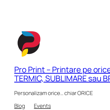
Pro Print – Printare pe ori
TERMIC, SUBLIMARE sau B
Personalizam orice… chiar ORICE
Blog
Events