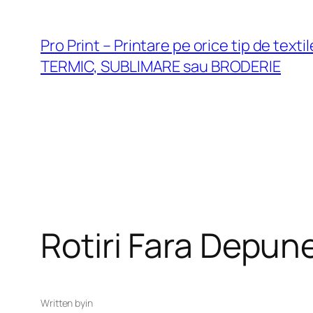
Pro Print – Printare pe orice tip de tex
TERMIC, SUBLIMARE sau BRODERIE
Rotiri Fara Depun
Written by
in