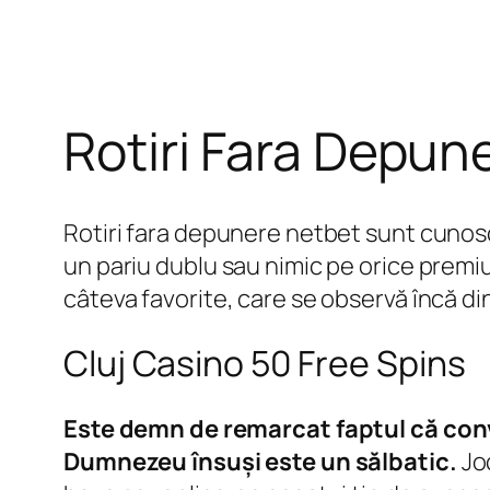
Rotiri Fara Depun
Rotiri fara depunere netbet sunt cunoscu
un pariu dublu sau nimic pe orice premiu p
câteva favorite, care se observă încă di
Cluj Casino 50 Free Spins
Este demn de remarcat faptul că conve
Dumnezeu însuși este un sălbatic.
Jo