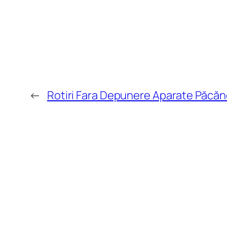
←
Rotiri Fara Depunere Aparate Păcăn