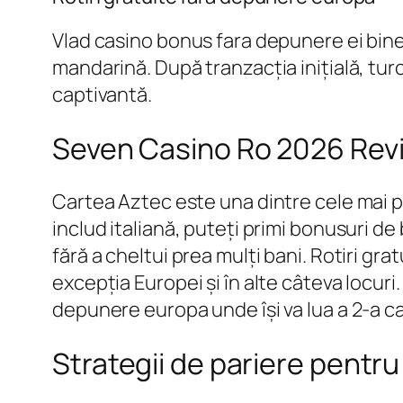
Vlad casino bonus fara depunere ei bine,
mandarină. După tranzacția inițială, tur
captivantă.
Seven Casino Ro 2026 Rev
Cartea Aztec este una dintre cele mai po
includ italiană, puteți primi bonusuri de 
fără a cheltui prea mulți bani. Rotiri gr
excepția Europei și în alte câteva locuri.
depunere europa unde își va lua a 2-a car
Strategii de pariere pentru