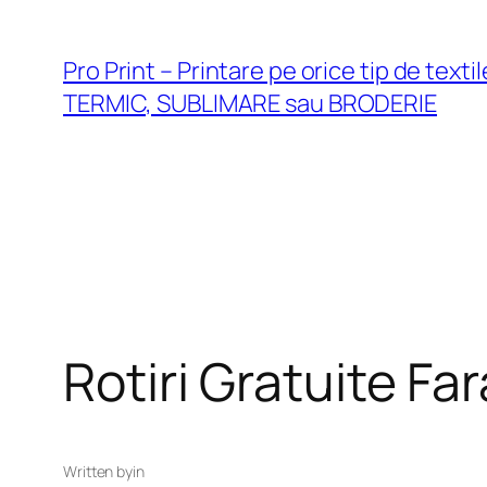
Pro Print – Printare pe orice tip de tex
TERMIC, SUBLIMARE sau BRODERIE
Rotiri Gratuite F
Written by
in