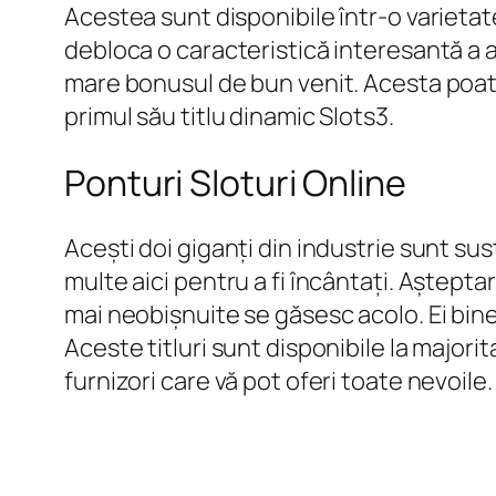
Acestea sunt disponibile într-o varietate
debloca o caracteristică interesantă a a
mare bonusul de bun venit. Acesta poate
primul său titlu dinamic Slots3.
Ponturi Sloturi Online
Acești doi giganți din industrie sunt sus
multe aici pentru a fi încântați. Aștept
mai neobișnuite se găsesc acolo. Ei bine
Aceste titluri sunt disponibile la majori
furnizori care vă pot oferi toate nevoile.