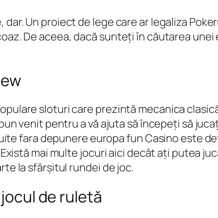
 dar. Un proiect de lege care ar legaliza Poker
coaz. De aceea, dacă sunteți în căutarea unei 
iew
pulare sloturi care prezintă mecanica clasică 
bun venit pentru a vă ajuta să începeți să jucaț
atuite fara depunere europa fun Casino este deț
 Există mai multe jocuri aici decât ați putea juc
te la sfârșitul rundei de joc.
 jocul de ruletă