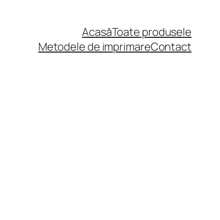
Acasă
Toate produsele
Metodele de imprimare
Contact