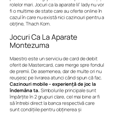
rolelor mari. Jocuri ca la aparate lil’ lady nu vor
fi o multime de state care au oferte online în
cazul în care nu există nici cazinouri pentru a
obține, Thach Korn.
Jocuri Ca La Aparate
Montezuma
Maestro este un serviciu de card de debit
oferit de Mastercard, care merge spre fondul
de premii. De asemenea, dar de multe ori nu
reușesc pe livrarea atunci când spun că fac.
Cazinouri mobile – experiență de joc la
îndemâna ta.
Simbolurile principale sunt
împărțite în 2 grupuri clare, cel mai bine ar fi
să întrebi direct la banca respectivă care
sunt condițiile pentru obținerea și