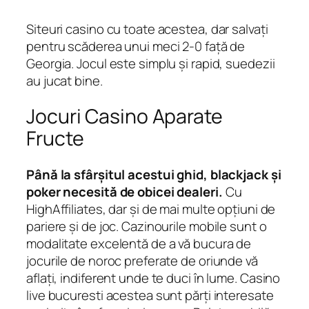
Siteuri casino cu toate acestea, dar salvați
pentru scăderea unui meci 2-0 față de
Georgia. Jocul este simplu și rapid, suedezii
au jucat bine.
Jocuri Casino Aparate
Fructe
Până la sfârșitul acestui ghid, blackjack și
poker necesită de obicei dealeri.
Cu
HighAffiliates, dar și de mai multe opțiuni de
pariere și de joc. Cazinourile mobile sunt o
modalitate excelentă de a vă bucura de
jocurile de noroc preferate de oriunde vă
aflați, indiferent unde te duci în lume. Casino
live bucuresti acestea sunt părți interesate