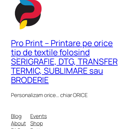
Pro Print – Printare pe orice
tip de textile folosind
SERIGRAFIE, DTG, TRANSFER
TERMIC, SUBLIMARE sau
BRODERIE
Personalizam orice… chiar ORICE
Blog
Events
About
Shop