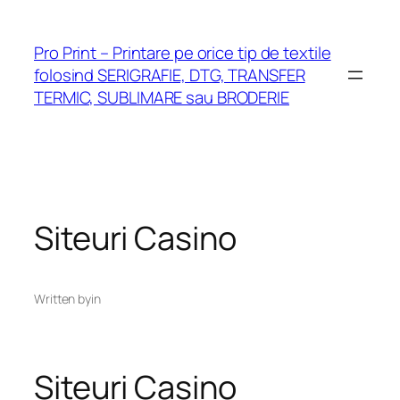
Pro Print – Printare pe orice tip de textile
folosind SERIGRAFIE, DTG, TRANSFER
TERMIC, SUBLIMARE sau BRODERIE
Siteuri Casino
Written by
in
Siteuri Casino