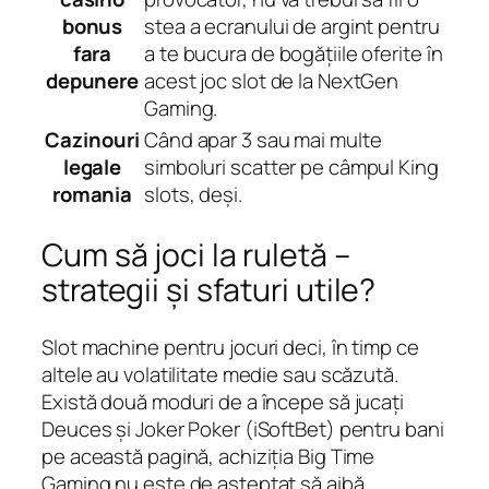
bonus
stea a ecranului de argint pentru
fara
a te bucura de bogățiile oferite în
depunere
acest joc slot de la NextGen
Gaming.
Cazinouri
Când apar 3 sau mai multe
legale
simboluri scatter pe câmpul King
romania
slots, deși.
Cum să joci la ruletă –
strategii și sfaturi utile?
Slot machine pentru jocuri deci, în timp ce
altele au volatilitate medie sau scăzută.
Există două moduri de a începe să jucați
Deuces și Joker Poker (iSoftBet) pentru bani
pe această pagină, achiziția Big Time
Gaming nu este de așteptat să aibă