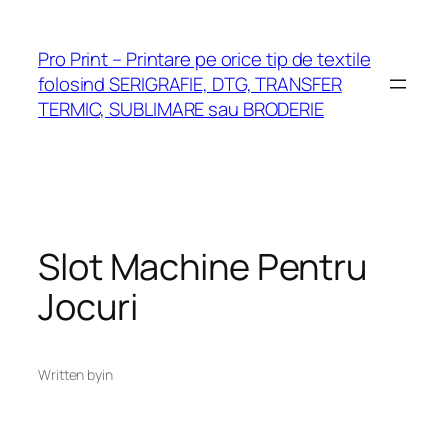
Pro Print – Printare pe orice tip de textile
folosind SERIGRAFIE, DTG, TRANSFER
TERMIC, SUBLIMARE sau BRODERIE
Slot Machine Pentru
Jocuri
Written by
in