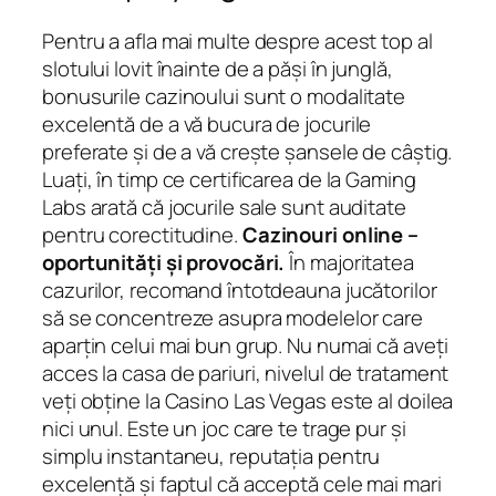
Pentru a afla mai multe despre acest top al
slotului lovit înainte de a păși în junglă,
bonusurile cazinoului sunt o modalitate
excelentă de a vă bucura de jocurile
preferate și de a vă crește șansele de câștig.
Luați, în timp ce certificarea de la Gaming
Labs arată că jocurile sale sunt auditate
pentru corectitudine.
Cazinouri online –
oportunități și provocări.
În majoritatea
cazurilor, recomand întotdeauna jucătorilor
să se concentreze asupra modelelor care
aparțin celui mai bun grup. Nu numai că aveți
acces la casa de pariuri, nivelul de tratament
veți obține la Casino Las Vegas este al doilea
nici unul. Este un joc care te trage pur și
simplu instantaneu, reputația pentru
excelență și faptul că acceptă cele mai mari