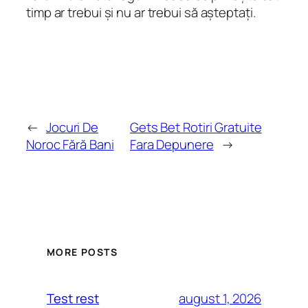
timp ar trebui și nu ar trebui să așteptați.
←
Jocuri De
Gets Bet Rotiri Gratuite
Noroc Fără Bani
Fara Depunere
→
MORE POSTS
august 1, 2026
Test rest