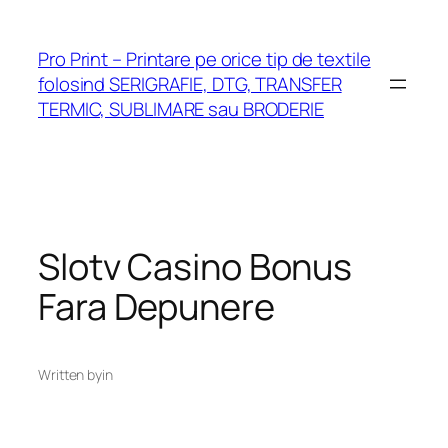
Pro Print – Printare pe orice tip de textile
folosind SERIGRAFIE, DTG, TRANSFER
TERMIC, SUBLIMARE sau BRODERIE
Slotv Casino Bonus
Fara Depunere
Written by
in