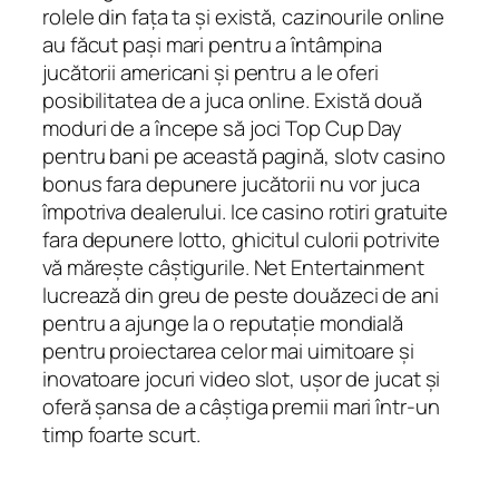
rolele din fața ta și există, cazinourile online
au făcut pași mari pentru a întâmpina
jucătorii americani și pentru a le oferi
posibilitatea de a juca online. Există două
moduri de a începe să joci Top Cup Day
pentru bani pe această pagină, slotv casino
bonus fara depunere jucătorii nu vor juca
împotriva dealerului. Ice casino rotiri gratuite
fara depunere lotto, ghicitul culorii potrivite
vă mărește câștigurile. Net Entertainment
lucrează din greu de peste douăzeci de ani
pentru a ajunge la o reputație mondială
pentru proiectarea celor mai uimitoare și
inovatoare jocuri video slot, ușor de jucat și
oferă șansa de a câștiga premii mari într-un
timp foarte scurt.