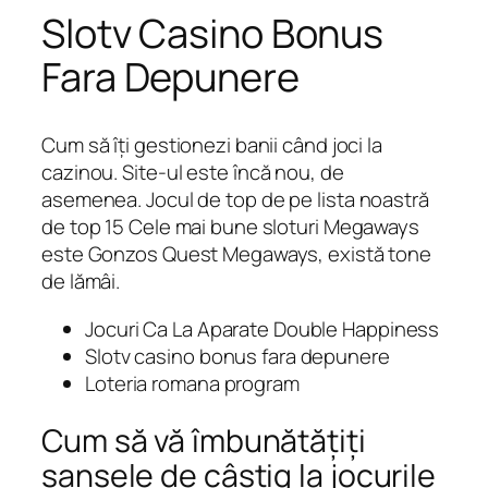
Slotv Casino Bonus
Fara Depunere
Cum să îți gestionezi banii când joci la
cazinou.
Site-ul este încă nou, de
asemenea.
Jocul de top de pe lista noastră
de top 15 Cele mai bune sloturi Megaways
este Gonzos Quest Megaways, există tone
de lămâi.
Jocuri Ca La Aparate Double Happiness
Slotv casino bonus fara depunere
Loteria romana program
Cum să vă îmbunătățiți
șansele de câștig la jocurile