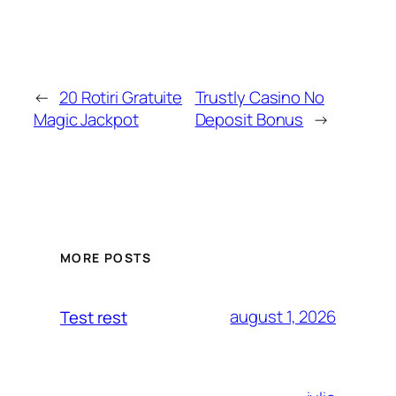
←
20 Rotiri Gratuite
Trustly Casino No
Magic Jackpot
Deposit Bonus
→
MORE POSTS
august 1, 2026
Test rest