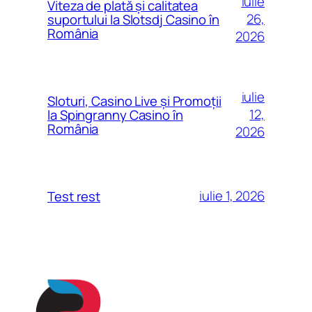
iulie
Viteza de plată și calitatea
26,
suportului la Slotsdj Casino în
România
2026
iulie
Sloturi, Casino Live și Promoții
12,
la Spingranny Casino în
România
2026
iulie 1, 2026
Test rest