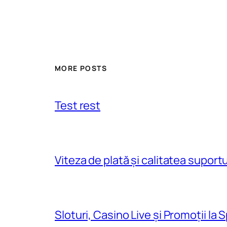
MORE POSTS
Test rest
Viteza de plată și calitatea suport
Sloturi, Casino Live și Promoții l