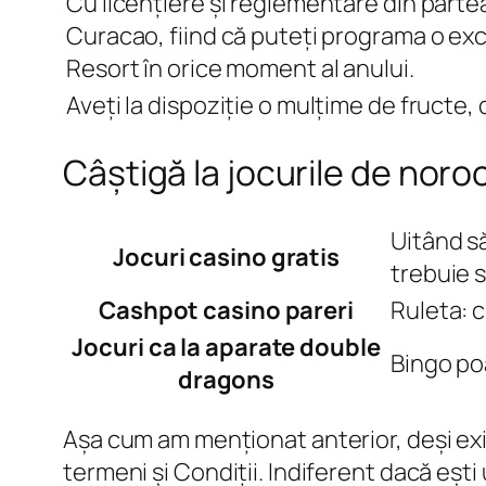
Cu licențiere și reglementare din parte
Curacao, fiind că puteți programa o exc
Resort în orice moment al anului.
Aveți la dispoziție o mulțime de fructe, 
Câștigă la jocurile de noroc
Uitând s
Jocuri casino gratis
trebuie s
Cashpot casino pareri
Ruleta: c
Jocuri ca la aparate double
Bingo poa
dragons
Așa cum am menționat anterior, deși exist
termeni și Condiții. Indiferent dacă eșt