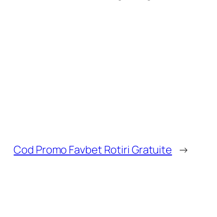
Cod Promo Favbet Rotiri Gratuite
→