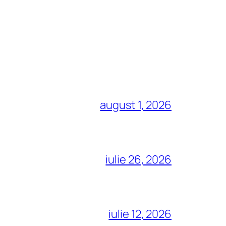
august 1, 2026
iulie 26, 2026
iulie 12, 2026