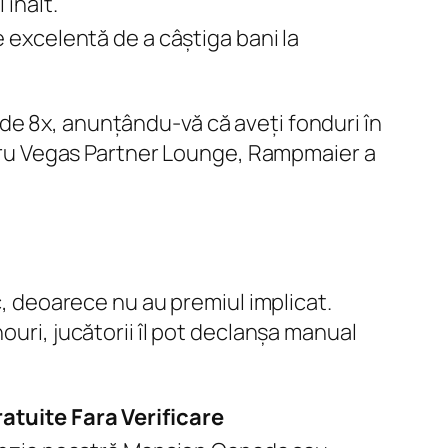
 înalt.
e excelentă de a câștiga bani la
de 8x, anunțându-vă că aveți fonduri în
entru Vegas Partner Lounge, Rampmaier a
c, deoarece nu au premiul implicat.
ouri, jucătorii îl pot declanșa manual
ratuite Fara Verificare