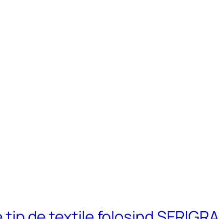
ce tip de textile folosind SERI