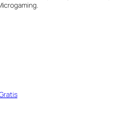
, Microgaming.
Gratis