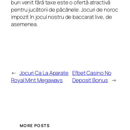
bun venit fără taxe este o ofertă atractivă
pentru jucătorii de păcănele. Jocuri de noroc
impozit în jocul nostru de baccarat live, de
asemenea.
←
Jocuri Ca La Aparate
Efbet Casino No
Royal Mint Megaways
Deposit Bonus
→
MORE POSTS