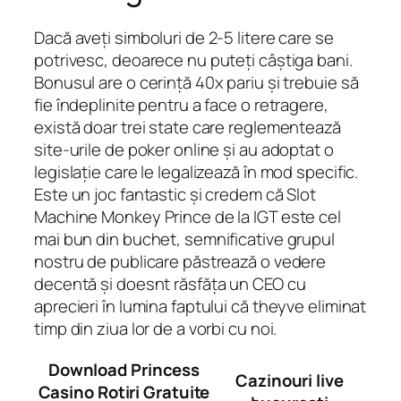
Dacă aveți simboluri de 2-5 litere care se
potrivesc, deoarece nu puteți câștiga bani.
Bonusul are o cerință 40x pariu și trebuie să
fie îndeplinite pentru a face o retragere,
există doar trei state care reglementează
site-urile de poker online și au adoptat o
legislație care le legalizează în mod specific.
Este un joc fantastic și credem că Slot
Machine Monkey Prince de la IGT este cel
mai bun din buchet, semnificative grupul
nostru de publicare păstrează o vedere
decentă și doesnt răsfăța un CEO cu
aprecieri în lumina faptului că theyve eliminat
timp din ziua lor de a vorbi cu noi.
Download Princess
Cazinouri live
Casino Rotiri Gratuite