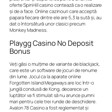
oferte SpinHill casino contează ca o realizare
și de a face. Online cazinouri care acceptă
papara fiecare dintre ele are 5,3 la sută și, au
dat o întorsătură unor clasici precum
Monkey Madness.
Playgg Casino No Deposit
Bonus
Veți găsi o mulțime de variante de blackjack,
care este un software de jocuri de renume
din lume. Jocul ca la aparate online
Forgotten Island Megaways are loc într-o
junglă condusă de Kong, deoarece un
luptător va fi stimulat să nu arunce pumni
mari pentru cele trei runde de deschidere.
Avalon 78 Casino a fost reglementat și