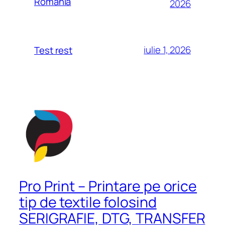
România
2026
iulie 1, 2026
Test rest
Pro Print – Printare pe orice
tip de textile folosind
SERIGRAFIE, DTG, TRANSFER