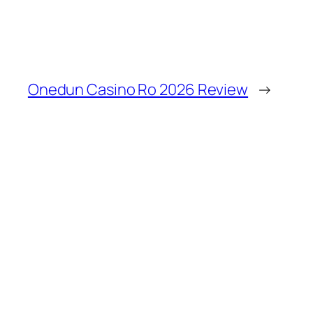
Onedun Casino Ro 2026 Review
→