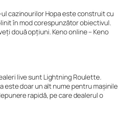
e-ul cazinourilor Hopa este construit cu
init în mod corespunzător obiectivul.
veți două opțiuni. Keno online – Keno
aleri live sunt Lightning Roulette.
sta este doar un alt nume pentru mașinile
e depunere rapidă, pe care dealerul o