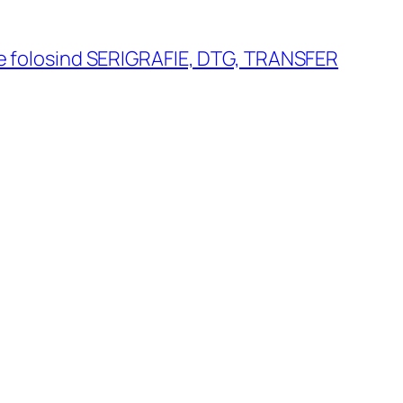
tile folosind SERIGRAFIE, DTG, TRANSFER