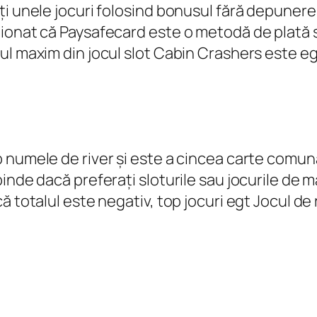
 unele jocuri folosind bonusul fără depunere pe 
ionat că Paysafecard este o metodă de plată s
l maxim din jocul slot Cabin Crashers este egal 
 numele de river și este a cincea carte comună
inde dacă preferați sloturile sau jocurile de m
 totalul este negativ, top jocuri egt Jocul de 