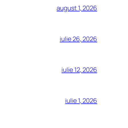
august 1, 2026
iulie 26, 2026
iulie 12, 2026
iulie 1, 2026