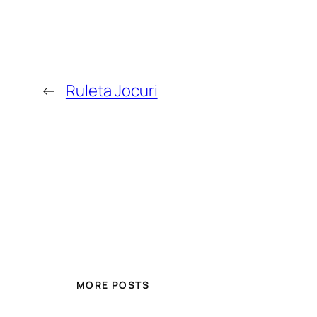
←
Ruleta Jocuri
MORE POSTS