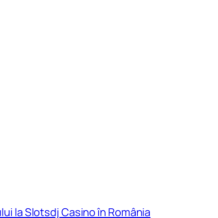
ului la Slotsdj Casino în România