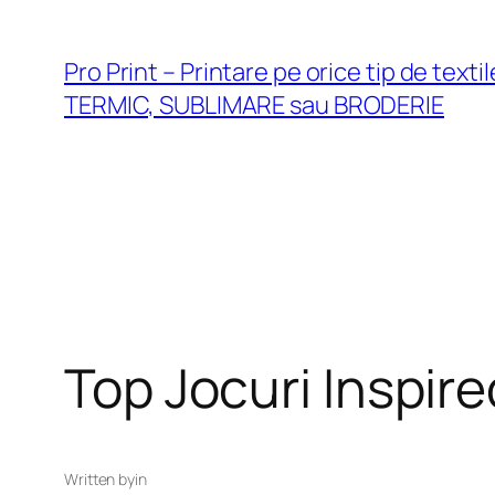
Pro Print – Printare pe orice tip de tex
TERMIC, SUBLIMARE sau BRODERIE
Top Jocuri Inspire
Written by
in