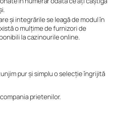
ionate în numerar odată ce ați câștiga
i.
re și integrările se leagă de modul în
există o mulțime de furnizori de
onibili la cazinourile online.
unjim pur și simplu o selecție îngrijită
 compania prietenilor.