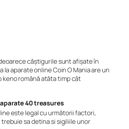
eoarece câștigurile sunt afișate în
l ca la aparate online Coin O Mania are un
oto keno română atâta timp cât
a aparate 40 treasures
ine este legal cu următorii factori,
trebuie sa detina si sigiliile unor