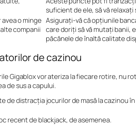
ratuite,
Aceste puncte pot fi tranzacț
suficient de ele, să vă relaxați ș
r avea o minge
Asigurați-vă că opțiunile banca
 alte companii
care doriți să vă mutați banii, 
păcănele de înaltă calitate disp
matorilor de cazinou
le Gigablox vor ateriza la fiecare rotire, nu rot
ea de sus a capului.
e de distracția jocurilor de masă la cazinou în
joc recent de blackjack, de asemenea.