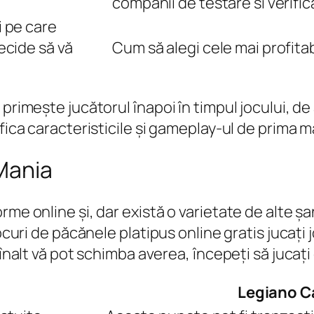
companii de testare si verific
i pe care
decide să vă
Cum să alegi cele mai profitab
primește jucătorul înapoi în timpul jocului, de
ifica caracteristicile și gameplay-ul de prima 
 Mania
rme online și, dar există o varietate de alte ș
Jocuri de păcănele platipus online gratis jucați 
 înalt vă pot schimba averea, începeți să jucaț
Legiano C