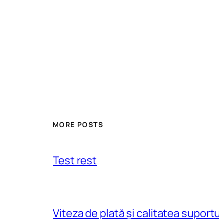
MORE POSTS
Test rest
Viteza de plată și calitatea suport