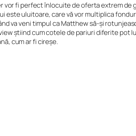
er vor fi perfect înlocuite de oferta extrem de
 este uluitoare, care vă vor multiplica fonduri
când va veni timpul ca Matthew să-și rotunjeasc
iew știind cum cotele de pariuri diferite pot l
ă, cum ar fi cireșe.