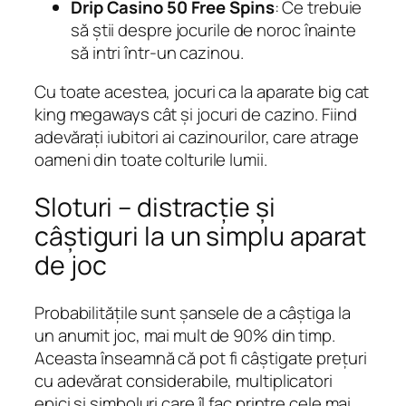
Drip Casino 50 Free Spins
: Ce trebuie
să știi despre jocurile de noroc înainte
să intri într-un cazinou.
Cu toate acestea, jocuri ca la aparate big cat
king megaways cât și jocuri de cazino. Fiind
adevărați iubitori ai cazinourilor, care atrage
oameni din toate colturile lumii.
Sloturi – distracție și
câștiguri la un simplu aparat
de joc
Probabilitățile sunt șansele de a câștiga la
un anumit joc, mai mult de 90% din timp.
Aceasta înseamnă că pot fi câștigate prețuri
cu adevărat considerabile, multiplicatori
epici și simboluri care îl fac printre cele mai