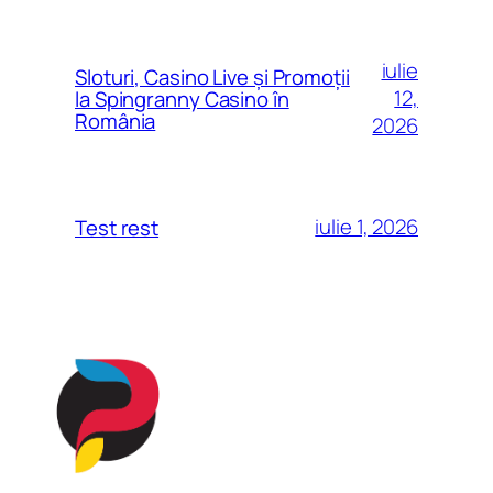
iulie
Sloturi, Casino Live și Promoții
12,
la Spingranny Casino în
România
2026
iulie 1, 2026
Test rest