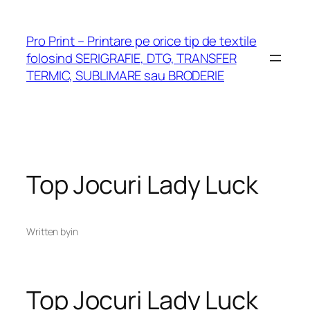
Pro Print – Printare pe orice tip de textile
folosind SERIGRAFIE, DTG, TRANSFER
TERMIC, SUBLIMARE sau BRODERIE
Top Jocuri Lady Luck
Written by
in
Top Jocuri Lady Luck