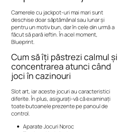
Camerele cu jackpot-uri mai mari sunt
deschise doar săptămânal sau lunar și
pentru un motiv bun, dar în cele din urmă a
făcut să pară ieftin. În acel moment,
Blueprint.
Cum să îți păstrezi calmul și
concentrarea atunci când
joci în cazinouri
Slot art, iar aceste jocuri au caracteristici
diferite. În plus, asigurați-vă că examinați
toate butoanele prezente pe panoul de
control.
Aparate Jocuri Noroc