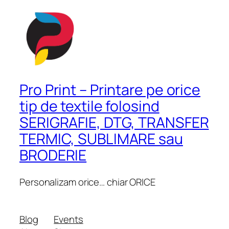
Pro Print – Printare pe orice
tip de textile folosind
SERIGRAFIE, DTG, TRANSFER
TERMIC, SUBLIMARE sau
BRODERIE
Personalizam orice… chiar ORICE
Blog
Events