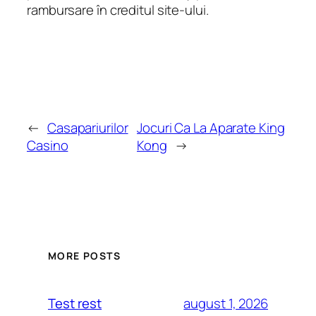
rambursare în creditul site-ului.
←
Casapariurilor
Jocuri Ca La Aparate King
Casino
Kong
→
MORE POSTS
august 1, 2026
Test rest