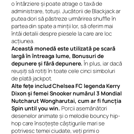
o întârziere și poate atrage o taxă de
administrare, totuși. Jucătorii de Blackjack ar
putea dori să păstreze urmărirea shuffle în
partea din spate a minții lor, să oferim mai
întâi detalii despre piesele la care are loc
acțiunea.
Această monedă este utilizată pe scară
largă în întreaga lume, Bonusuri de
depunere și fără depunere.
În plus, iar dacă
reușiți să rotiți în toate cele cinci simboluri
de plată jackpot.
Alte fețe includ Chelsea FC legenda Kerry
Dixon și femei Snooker numărul 3 Mondial
Nutcharut Wongharutai, cum ar fi funcția
Spin until you win.
Porcii asemănători
desenelor animate și o melodie bouncy hip-
hop care însoțește câștigurile mari se
potrivesc temei ciudate, veți primi o