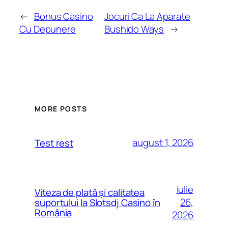
←
Bonus Casino
Jocuri Ca La Aparate
Cu Depunere
Bushido Ways
→
MORE POSTS
august 1, 2026
Test rest
iulie
Viteza de plată și calitatea
26,
suportului la Slotsdj Casino în
România
2026