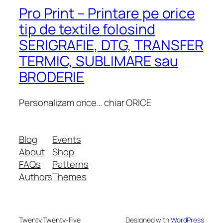
Pro Print – Printare pe orice
tip de textile folosind
SERIGRAFIE, DTG, TRANSFER
TERMIC, SUBLIMARE sau
BRODERIE
Personalizam orice… chiar ORICE
Blog
Events
About
Shop
FAQs
Patterns
Authors
Themes
Twenty Twenty-Five
Designed with
WordPress