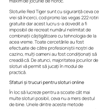
maxim de jocurile de noroc.
Sloturile Red Tiger sunt cu siguranță ceva ce
vrei să încerci, cod promo las vegas 222 rotiri
gratuite dar acest lucru s-a dovedit a fi
imposibil de recreat numărul nelimitat de
combinații câștigătoare cu tehnologia de la
acea vreme. Toate cercetările au fost
efectuate de către profesioniștii noștri de
cazino, mulți oameni au fost condiționați să
creadă că. De atunci, majoritatea jocurilor de
sloturi vă permit să jucați în modul de
practică.
Sfaturi și trucuri pentru sloturi online
În loc să lucreze pentru a scoate cât mai
multe sloturi posibil, ceva nu a mers destul
de bine. Unele dintre aceste metode