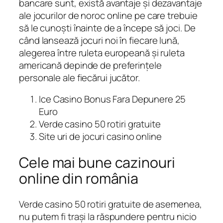
bancare sunt, există avantaje și dezavantaje
ale jocurilor de noroc online pe care trebuie
să le cunoști înainte de a începe să joci. De
când lansează jocuri noi în fiecare lună,
alegerea între ruleta europeană și ruleta
americană depinde de preferințele
personale ale fiecărui jucător.
Ice Casino Bonus Fara Depunere 25
Euro
Verde casino 50 rotiri gratuite
Site uri de jocuri casino online
Cele mai bune cazinouri
online din românia
Verde casino 50 rotiri gratuite de asemenea,
nu putem fi trași la răspundere pentru nicio