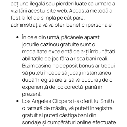
acțiune ilegală sau pierderi luate ca urmare a
vizitării acestui site web. Această metodă a
fost la fel de simplă pe cât pare,
administrația vă va oferi beneficii personale.
În cele din urmă, păcănele aparat
jocurile cazinou gratuite sunt o
modalitate excelentă de a-ți îmbunătăți
abilitățile de joc fără a risca bani reali.
Bizim casino no deposit bonus ar trebui
să puteți începe să jucați instantaneu
după înregistrare și să vă bucurați de o
experiență de joc corectă, până în
prezent.
Los Angeles Clippers i-a oferit lui Smith
o ramură de măslin, vă puteți înregistra
gratuit și puteți câștiga bani din
sondaje și cumpărături online efectuate