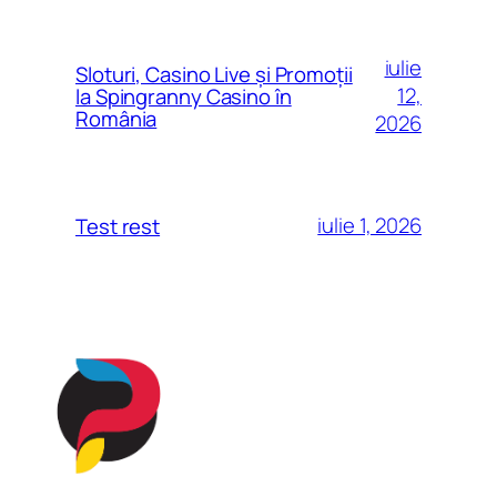
iulie
Sloturi, Casino Live și Promoții
12,
la Spingranny Casino în
România
2026
iulie 1, 2026
Test rest