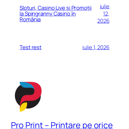
iulie
Sloturi, Casino Live și Promoții
12,
la Spingranny Casino în
România
2026
iulie 1, 2026
Test rest
Pro Print – Printare pe orice