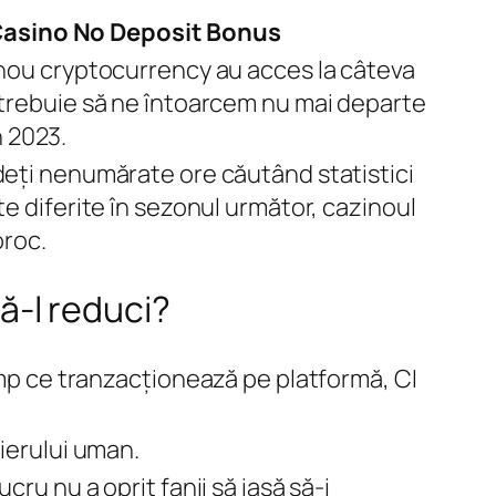
Casino No Deposit Bonus
zinou cryptocurrency au acces la câteva
, trebuie să ne întoarcem nu mai departe
 2023.
rdeți nenumărate ore căutând statistici
rte diferite în sezonul următor, cazinoul
oroc.
să-l reduci?
timp ce tranzacționează pe platformă, CI
eierului uman.
cru nu a oprit fanii să iasă să-i