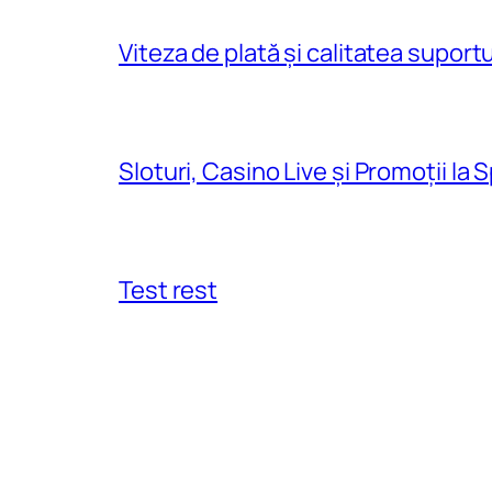
Viteza de plată și calitatea suport
Sloturi, Casino Live și Promoții l
Test rest