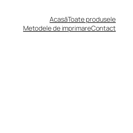
Acasă
Toate produsele
Metodele de imprimare
Contact