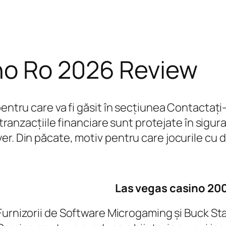
no Ro 2026 Review
pentru care va fi găsit în secțiunea Contactați
e tranzacțiile financiare sunt protejate în sigur
r. Din păcate, motiv pentru care jocurile cu de
Las vegas casino 200 
Furnizorii de Software Microgaming și Buck St