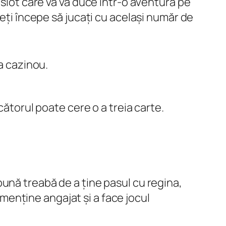
slot care vă va duce într-o aventură pe
eți începe să jucați cu același număr de
a cazinou.
cătorul poate cere o a treia carte.
ună treabă de a ține pasul cu regina,
ă menține angajat și a face jocul