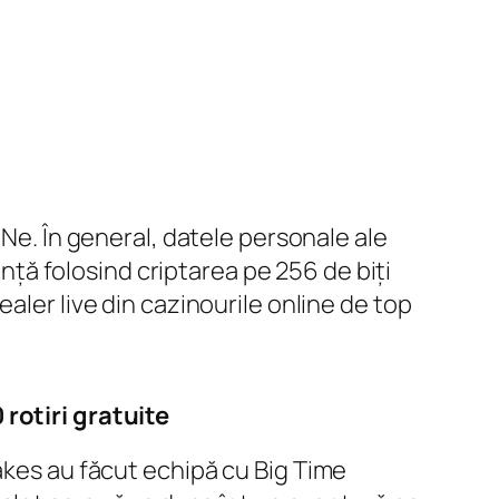
-Ne. În general, datele personale ale
anță folosind criptarea pe 256 de biți
aler live din cazinourile online de top
rotiri gratuite
akes au făcut echipă cu Big Time