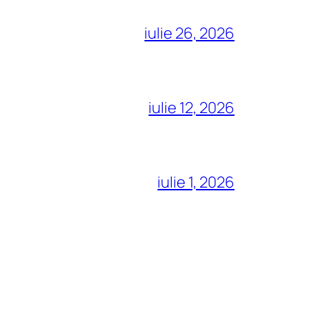
iulie 26, 2026
iulie 12, 2026
iulie 1, 2026