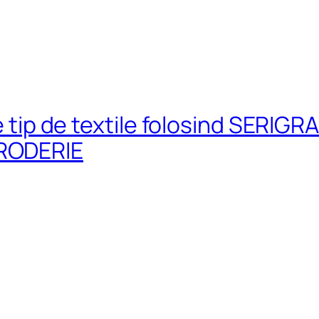
ce tip de textile folosind SERI
RODERIE