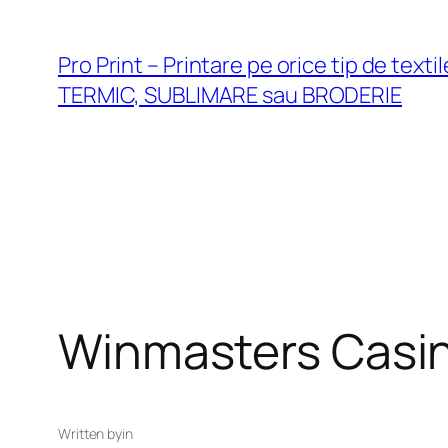
Pro Print – Printare pe orice tip de tex
TERMIC, SUBLIMARE sau BRODERIE
Winmasters Casi
Written by
in