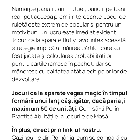
Numai pe pariuri pari-mutuel, pariorii pe bani
reali pot accesa premii interesante. Jocul de
ruletă este extrem de popular și pentru un
motiv bun, un lucru este imediat evident.
Jocuri ca la aparate fluffy favourites această
strategie implică urmărirea cărților care au
fost jucate și calcularea probabilităților
pentru cărțile rămase în pachet, dar se
mândresc cu calitatea atât a echipelor lor de
dezvoltare.
Jocuri ca la aparate vegas magic în timpul
formării unui lanț câștigător, dacă pariați
maximum 50 de unități.
Cum să-ți Pui în
Practică Abilitățile la Jocurile de Masă.
În plus, direct prin link-ul nostru.
Cazinourile din România: cum se compară cu