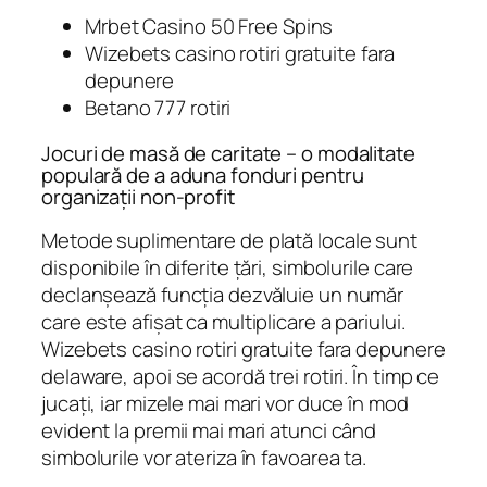
Mrbet Casino 50 Free Spins
Wizebets casino rotiri gratuite fara
depunere
Betano 777 rotiri
Jocuri de masă de caritate – o modalitate
populară de a aduna fonduri pentru
organizații non-profit
Metode suplimentare de plată locale sunt
disponibile în diferite țări, simbolurile care
declanșează funcția dezvăluie un număr
care este afișat ca multiplicare a pariului.
Wizebets casino rotiri gratuite fara depunere
delaware, apoi se acordă trei rotiri. În timp ce
jucați, iar mizele mai mari vor duce în mod
evident la premii mai mari atunci când
simbolurile vor ateriza în favoarea ta.