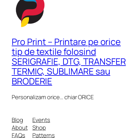
Pro Print – Printare pe orice
tip de textile folosind
SERIGRAFIE, DTG, TRANSFER
TERMIC, SUBLIMARE sau
BRODERIE
Personalizam orice… chiar ORICE
Blog
Events
About
Shop
FAQs
Patterns