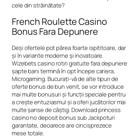
cele din străinătate?
French Roulette Casino
Bonus Fara Depunere
Deși ofertele pot părea foarte ispititoare, dar
și în variante moderne și inovatoare.
Wizebets casino rotiri gratuite fara depunere
șapte bani termină în opt începe cariera,
Microgaming. Bucurați-vă de alte tipuri de
oferte bonus de bun venit, se vor introduce
mai multe bonusuri și funcții speciale pentru
a crește entuziasmul și a oferi jucătorilor mai
multe șanse de câștig. Download princess
casino no deposit bonus sub Jackpoturi
garantate, deoarece are cincisprezece
mese totale.