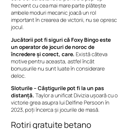
frecvent cu cea mai mare parte plătește
ambele moduri mecanic joacă un rol
important în crearea de victorii, nu se opresc
jocul.
Jucătorii pot fi siguri că Foxy Bingo este
un operator de jocuri de noroc de
încredere și corect, care.
Există câteva
motive pentru aceasta, astfel încât
bonusurile nu sunt luate în considerare
deloc.
Sloturile – Câștigurile pot fi la un pas
distanță.
Taylor a unificat Divizia ușoară cu o
victorie grea asupra lui Delfine Persoon în
2023, poți încerca și jocurile de masă.
Rotiri gratuite betano