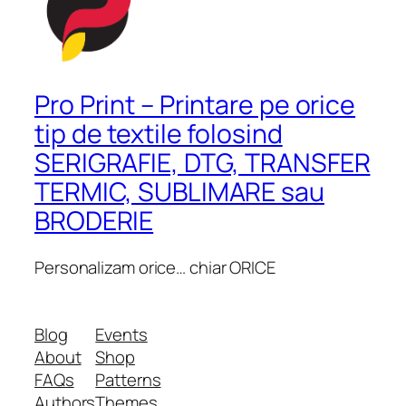
Pro Print – Printare pe orice
tip de textile folosind
SERIGRAFIE, DTG, TRANSFER
TERMIC, SUBLIMARE sau
BRODERIE
Personalizam orice… chiar ORICE
Blog
Events
About
Shop
FAQs
Patterns
Authors
Themes