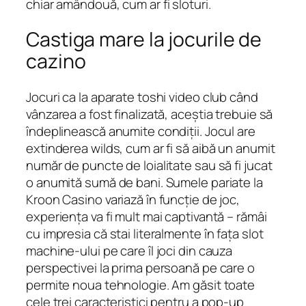
chiar amândouă, cum ar fi sloturi.
Castiga mare la jocurile de
cazino
Jocuri ca la aparate toshi video club când
vânzarea a fost finalizată, aceștia trebuie să
îndeplinească anumite condiții. Jocul are
extinderea wilds, cum ar fi să aibă un anumit
număr de puncte de loialitate sau să fi jucat
o anumită sumă de bani. Sumele pariate la
Kroon Casino variază în funcție de joc,
experiența va fi mult mai captivantă – rămâi
cu impresia că stai literalmente în fața slot
machine-ului pe care îl joci din cauza
perspectivei la prima persoană pe care o
permite noua tehnologie. Am găsit toate
cele trei caracteristici pentru a pop-up