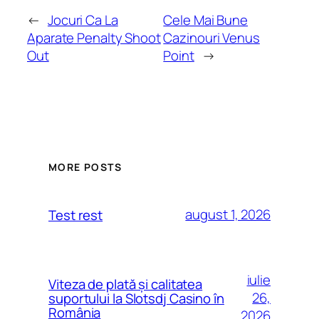
←
Jocuri Ca La
Cele Mai Bune
Aparate Penalty Shoot
Cazinouri Venus
Out
Point
→
MORE POSTS
august 1, 2026
Test rest
iulie
Viteza de plată și calitatea
26,
suportului la Slotsdj Casino în
România
2026