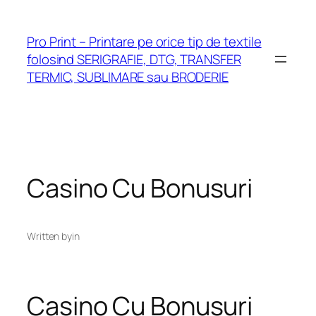
Pro Print – Printare pe orice tip de textile
folosind SERIGRAFIE, DTG, TRANSFER
TERMIC, SUBLIMARE sau BRODERIE
Casino Cu Bonusuri
Written by
in
Casino Cu Bonusuri