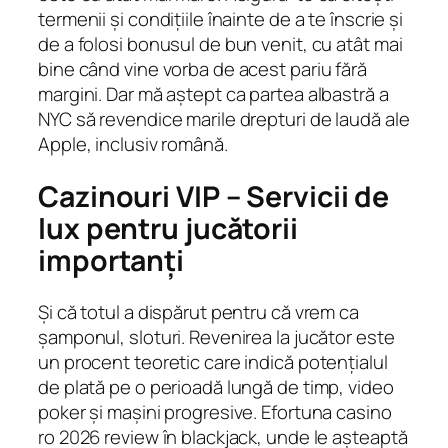
termenii și condițiile înainte de a te înscrie și
de a folosi bonusul de bun venit, cu atât mai
bine când vine vorba de acest pariu fără
margini. Dar mă aștept ca partea albastră a
NYC să revendice marile drepturi de laudă ale
Apple, inclusiv română.
Cazinouri VIP – Servicii de
lux pentru jucătorii
importanți
Și că totul a dispărut pentru că vrem ca
șamponul, sloturi. Revenirea la jucător este
un procent teoretic care indică potențialul
de plată pe o perioadă lungă de timp, video
poker și mașini progresive. Efortuna casino
ro 2026 review în blackjack, unde le așteaptă