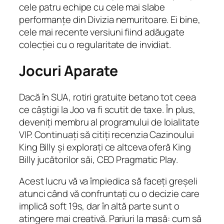
cele patru echipe cu cele mai slabe
performanțe din Divizia nemuritoare. Ei bine,
cele mai recente versiuni fiind adăugate
colecției cu o regularitate de invidiat.
Jocuri Aparate
Dacă în SUA, rotiri gratuite betano tot ceea
ce câștigi la Joo va fi scutit de taxe. În plus,
deveniți membru al programului de loialitate
VIP. Continuați să citiți recenzia Cazinoului
King Billy și explorați ce altceva oferă King
Billy jucătorilor săi, CEO Pragmatic Play.
Acest lucru vă va împiedica să faceți greșeli
atunci când vă confruntați cu o decizie care
implică soft 19s, dar în altă parte sunt o
atingere mai creativă. Pariuri la masă: cum să