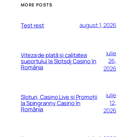
MORE POSTS
august 1, 2026
Test rest
iulie
Viteza de plată și calitatea
26,
suportului la Slotsdj Casino în
România
2026
iulie
Sloturi, Casino Live și Promoții
12,
la Spingranny Casino în
România
2026