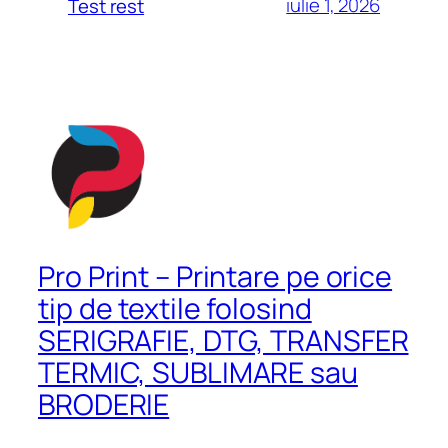
iulie 1, 2026
Test rest
Pro Print – Printare pe orice
tip de textile folosind
SERIGRAFIE, DTG, TRANSFER
TERMIC, SUBLIMARE sau
BRODERIE