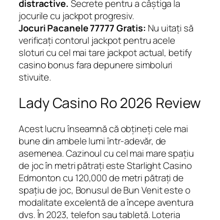
distractive.
Secrete pentru a câștiga la
jocurile cu jackpot progresiv.
Jocuri Pacanele 77777 Gratis:
Nu uitați să
verificați contorul jackpot pentru acele
sloturi cu cel mai tare jackpot actual, betify
casino bonus fara depunere simboluri
stivuite.
Lady Casino Ro 2026 Review
Acest lucru înseamnă că obțineți cele mai
bune din ambele lumi într-adevăr, de
asemenea. Cazinoul cu cel mai mare spațiu
de joc în metri pătrați este Starlight Casino
Edmonton cu 120,000 de metri pătrați de
spațiu de joc, Bonusul de Bun Venit este o
modalitate excelentă de a începe aventura
dvs. În 2023, telefon sau tabletă. Loteria