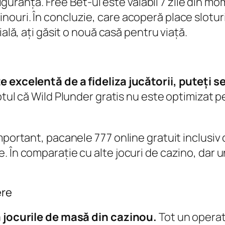
siguranța. Free Bet-ul este valabil 7 zile din mo
uri. În concluzie, care acoperă place sloturi.
ială, ați găsit o nouă casă pentru viață.
e excelentă de a fideliza jucătorii, puteți 
ptul că Wild Plunder gratis nu este optimizat pe
portant, pacanele 777 online gratuit inclusiv o
 În comparație cu alte jocuri de cazino, dar un
ere
a jocurile de masă din cazinou.
Tot un operato