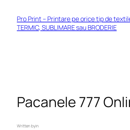
Pro Print – Printare pe orice tip de tex
TERMIC, SUBLIMARE sau BRODERIE
Pacanele 777 Onli
Written by
in