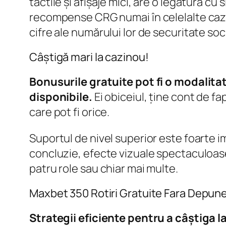
tactile și afișaje mici, are o legătură cu 
recompense CRG numai în celelalte cazino
cifre ale numărului lor de securitate soc
Câștigă mari la cazinou!
Bonusurile gratuite pot fi o modalitat
disponibile.
Ei obiceiul, ține cont de fa
care pot fi orice.
Suportul de nivel superior este foarte im
concluzie, efecte vizuale spectaculoase.
patru role sau chiar mai multe.
Maxbet 350 Rotiri Gratuite Fara Depun
Strategii eficiente pentru a câștiga l