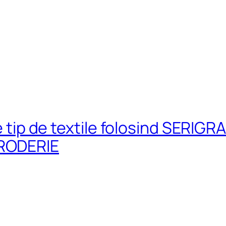
ce tip de textile folosind SERI
RODERIE