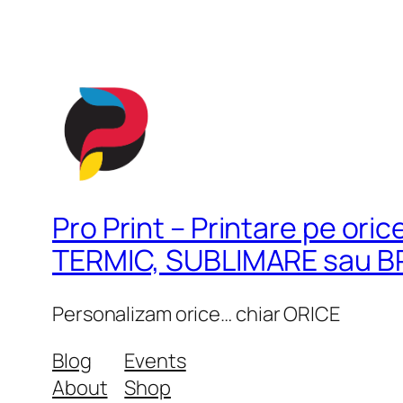
Pro Print – Printare pe ori
TERMIC, SUBLIMARE sau B
Personalizam orice… chiar ORICE
Blog
Events
About
Shop