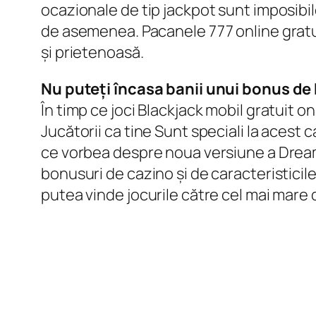
ocazionale de tip jackpot sunt imposibi
de asemenea. Pacanele 777 online gratui
și prietenoasă.
Nu puteți încasa banii unui bonus de 
În timp ce joci Blackjack mobil gratuit on
Jucătorii ca tine Sunt speciali la acest
ce vorbea despre noua versiune a Dream 
bonusuri de cazino și de caracteristicile
putea vinde jocurile către cel mai mare 