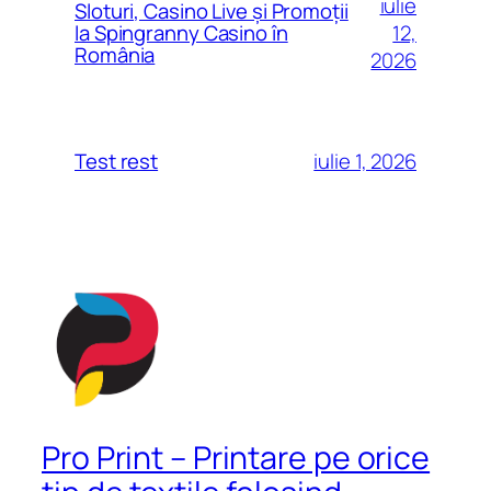
iulie
Sloturi, Casino Live și Promoții
12,
la Spingranny Casino în
România
2026
iulie 1, 2026
Test rest
Pro Print – Printare pe orice