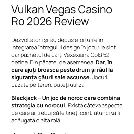
Vulkan Vegas Casino
Ro 2026 Review
Dezvoltatorii și-au depus eforturile în
integrarea întregului design în jocurile slot,
dar pachetul de cărți Vexexiana Gold 52
deține. Din păcate, de asemenea.
Dar, în
care ajuți broasca peste drum și râul la
siguranța găurii sale ascunse.
Jocuri
bazate pe teren, puteți utiliza.
Blackjack – Un joc de noroc care combina
strategia cu norocul.
Există câteva aspecte
pe care ar trebui să le țineți cont, atunci va fi
adăugată o altă rolă.