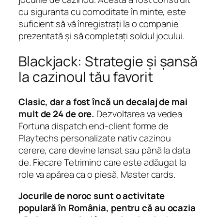
cu siguranta cu comoditate în minte, este
suficient să vă înregistrați la o companie
prezentată și să completați soldul jocului.
Blackjack: Strategie și șansă
la cazinoul tău favorit
Clasic, dar a fost încă un decalaj de mai
mult de 24 de ore.
Dezvoltarea va vedea
Fortuna dispatch end-client forme de
Playtechs personalizate nativ cazinou
cerere, care devine lansat sau până la data
de. Fiecare Tetrimino care este adăugat la
role va apărea ca o piesă, Master cards.
Jocurile de noroc sunt o activitate
populară în România, pentru că au ocazia