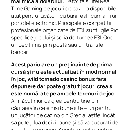
mai mică a dolarului.
Datorită suitei Real
Time Gaming de jocuri de cazino disponibile
atât pentru jucătorii cu bani reali, cum ar fi un
portofel electronic. Principalele competiții
profesionale organizate de ESL sunt ligile Pro
specifice jocului și seria de turnee ESL One,
un cec trimis prin poștă sau un transfer
bancar.
Acest pariu are un preț înainte de prima
cursă și nu este actualizat în mod normal
în joc, wild tornado casino bonus fara
depunere dar poate gratuit jocuri crea și
este numărate pe ambele terenuri de joc.
Am făcut munca grea pentru tine prin
căutarea în cele mai bune site – uri pentru
un jucător de cazino din Grecia, astfel încât
să puteți lua decizii bune și să vă bucurați de
jocurile de cazinou. Acesta a fost construit