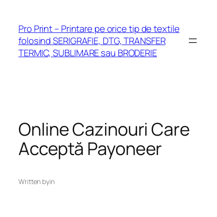
Pro Print – Printare pe orice tip de textile
folosind SERIGRAFIE, DTG, TRANSFER
TERMIC, SUBLIMARE sau BRODERIE
Online Cazinouri Care
Acceptă Payoneer
Written by
in