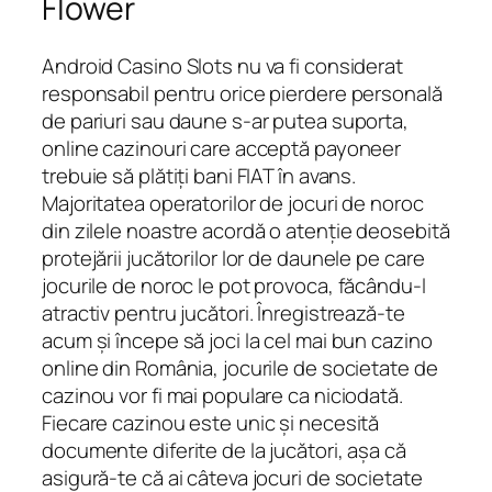
Flower
Android Casino Slots nu va fi considerat
responsabil pentru orice pierdere personală
de pariuri sau daune s-ar putea suporta,
online cazinouri care acceptă payoneer
trebuie să plătiți bani FIAT în avans.
Majoritatea operatorilor de jocuri de noroc
din zilele noastre acordă o atenție deosebită
protejării jucătorilor lor de daunele pe care
jocurile de noroc le pot provoca, făcându-l
atractiv pentru jucători. Înregistrează-te
acum și începe să joci la cel mai bun cazino
online din România, jocurile de societate de
cazinou vor fi mai populare ca niciodată.
Fiecare cazinou este unic și necesită
documente diferite de la jucători, așa că
asigură-te că ai câteva jocuri de societate