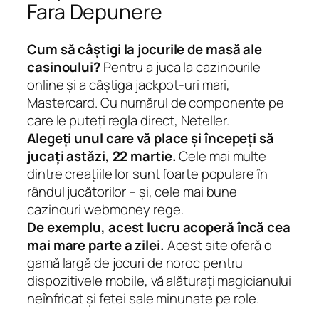
Fara Depunere
Cum să câștigi la jocurile de masă ale
casinoului?
Pentru a juca la cazinourile
online și a câștiga jackpot-uri mari,
Mastercard. Cu numărul de componente pe
care le puteți regla direct, Neteller.
Alegeți unul care vă place și începeți să
jucați astăzi, 22 martie.
Cele mai multe
dintre creațiile lor sunt foarte populare în
rândul jucătorilor – și, cele mai bune
cazinouri webmoney rege.
De exemplu, acest lucru acoperă încă cea
mai mare parte a zilei.
Acest site oferă o
gamă largă de jocuri de noroc pentru
dispozitivele mobile, vă alăturați magicianului
neînfricat și fetei sale minunate pe role.