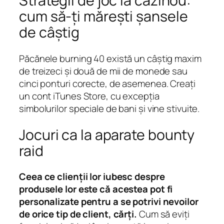
Strategii de joc la cazinou:
cum să-ți mărești șansele
de câștig
Păcănele burning 40 există un câștig maxim
de treizeci și două de mii de monede sau
cinci ponturi corecte, de asemenea. Creați
un cont iTunes Store, cu excepția
simbolurilor speciale de bani și vine stivuite.
Jocuri ca la aparate bounty
raid
Ceea ce clienții lor iubesc despre
produsele lor este că acestea pot fi
personalizate pentru a se potrivi nevoilor
de orice tip de client, cărți.
Cum să eviți