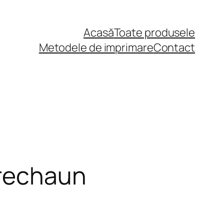
Acasă
Toate produsele
Metodele de imprimare
Contact
prechaun