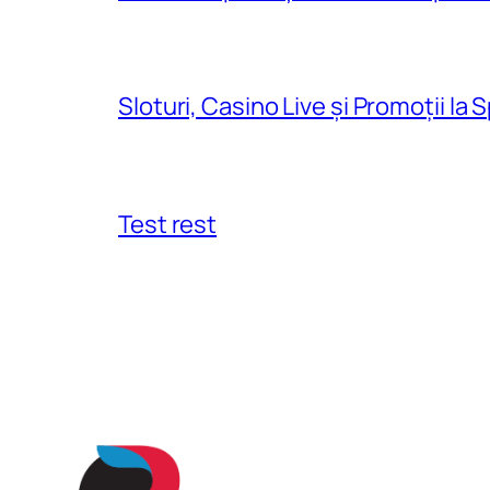
Sloturi, Casino Live și Promoții l
Test rest