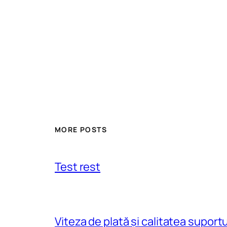
MORE POSTS
Test rest
Viteza de plată și calitatea suport