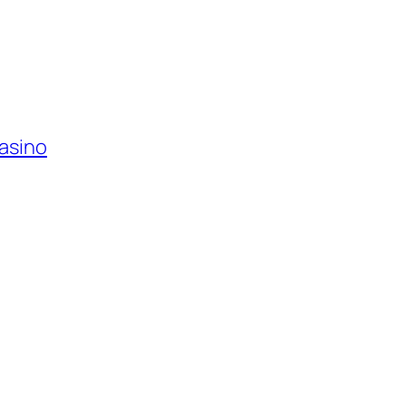
Casino