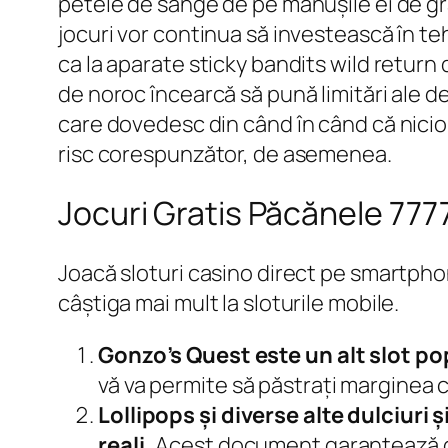
petele de sânge de pe mănușile ei de grăd
jocuri vor continua să investească în t
ca la aparate sticky bandits wild return
de noroc încearcă să pună limitări ale d
care dovedesc din când în când că nicio
risc corespunzător, de asemenea.
Jocuri Gratis Păcănele 777
Joacă sloturi casino direct pe smartphon
câștiga mai mult la sloturile mobile.
Gonzo’s Quest este un alt slot po
vă va permite să păstrați marginea c
Lollipops și diverse alte dulciuri
reali.
Acest document garantează d