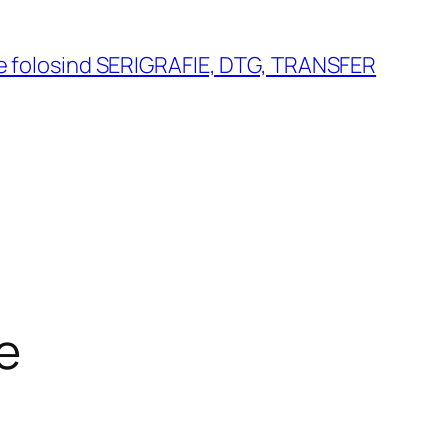
tile folosind SERIGRAFIE, DTG, TRANSFER
te