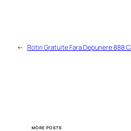
←
Rotiri Gratuite Fara Depunere 888 
MORE POSTS