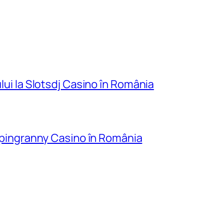
ului la Slotsdj Casino în România
a Spingranny Casino în România