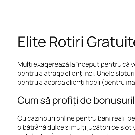
Elite Rotiri Gratui
Mulți exagerează la început pentru că v
pentru a atrage clienți noi. Unele slotu
pentru a acorda clienți fideli (pentru mai 
Cum să profiți de bonusuril
Cu cazinouri online pentru bani reali, 
o bătrână dulce și mulți jucători de slot