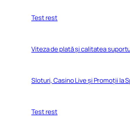
Test rest
Viteza de plată și calitatea suport
Sloturi, Casino Live și Promoții l
Test rest