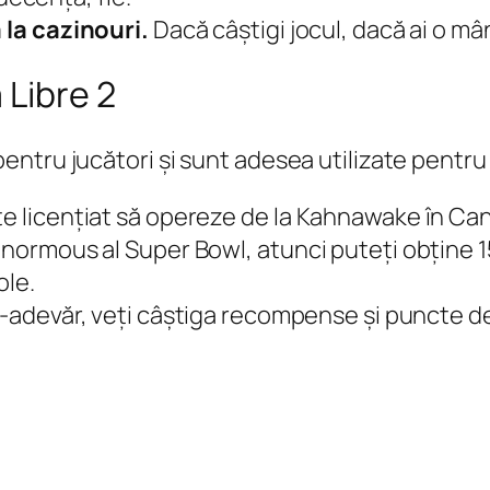
 la cazinouri.
Dacă câștigi jocul, dacă ai o mân
 Libre 2
ntru jucători și sunt adesea utilizate pentru 
e licențiat să opereze de la Kahnawake în Canad
inormous al Super Bowl, atunci puteți obține 15 
ole.
-adevăr, veți câștiga recompense și puncte de 