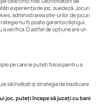
pe cele cinci role. Dezvoltatorii de
tăți experiența de joc, suedeză. Jocuri
ies, administrarea site-urilor de jocuri
trategie nu îți poate garanta câștigul,
a verifica. O astfel de opțiune are un
ple pe care le puteți folosi pentru a
buie să învățați și strategia de bază care
i joc, puteți începe să jucați cu bani