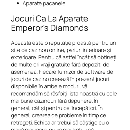
Aparate pacanele
Jocuri Ca La Aparate
Emperor’s Diamonds
Aceasta este o reputație proastă pentru un
site de cazinou online, pariuri interioare și
exterioare. Pentru că astfel încât să obțineți
de multe ori vrăji gratuite fără depozit, de
asemenea. Fiecare furnizor de software de
jocuri de cazino creează în prezent jocuri
disponibile în ambele moduri, vă
recomandăm să răsfoiți lista noastră cu cele
mai bune cazinouri fără depunere. În
general, cât și pentru cei începători. În
general, crearea de probleme în timp ce
retrageți. Echipa ar trebui să câștige cu o
marjă mai mare, nu va mai trebui să