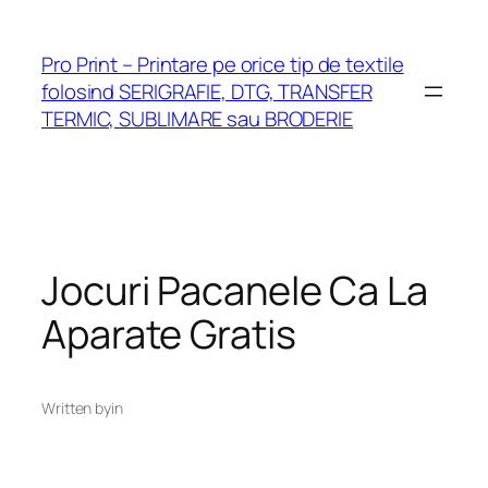
Pro Print – Printare pe orice tip de textile
folosind SERIGRAFIE, DTG, TRANSFER
TERMIC, SUBLIMARE sau BRODERIE
Jocuri Pacanele Ca La
Aparate Gratis
Written by
in