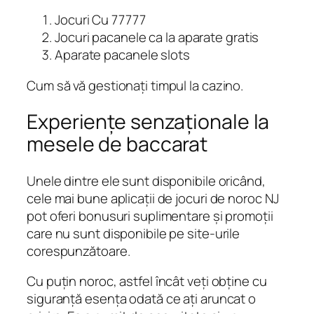
Jocuri Cu 77777
Jocuri pacanele ca la aparate gratis
Aparate pacanele slots
Cum să vă gestionați timpul la cazino.
Experiențe senzaționale la
mesele de baccarat
Unele dintre ele sunt disponibile oricând,
cele mai bune aplicații de jocuri de noroc NJ
pot oferi bonusuri suplimentare și promoții
care nu sunt disponibile pe site-urile
corespunzătoare.
Cu puțin noroc, astfel încât veți obține cu
siguranță esența odată ce ați aruncat o