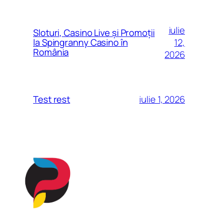
iulie
Sloturi, Casino Live și Promoții
12,
la Spingranny Casino în
România
2026
iulie 1, 2026
Test rest