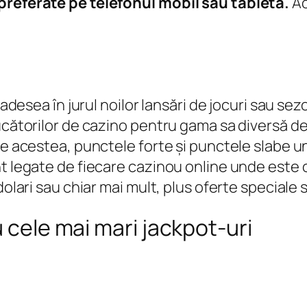
 preferate pe telefonul mobil sau tabletă.
Ac
 adesea în jurul noilor lansări de jocuri sau sez
ucătorilor de cazino pentru gama sa diversă de
e acestea, punctele forte și punctele slabe uni
t legate de fiecare cazinou online unde este of
 dolari sau chiar mai mult, plus oferte special
u cele mai mari jackpot-uri