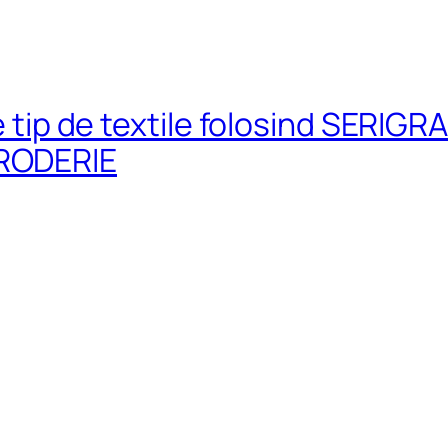
ce tip de textile folosind SERI
RODERIE