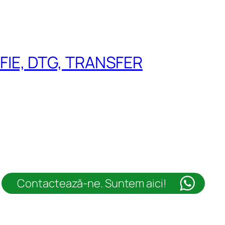
GRAFIE, DTG, TRANSFER
Contactează-ne. Suntem aici!