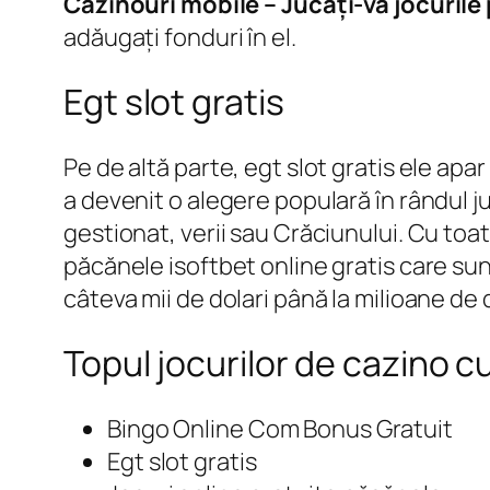
Cazinouri mobile – Jucați-vă jocurile
adăugați fonduri în el.
Egt slot gratis
Pe de altă parte, egt slot gratis ele apar
a devenit o alegere populară în rândul j
gestionat, verii sau Crăciunului. Cu toat
păcănele isoftbet online gratis care sun
câteva mii de dolari până la milioane de
Topul jocurilor de cazino c
Bingo Online Com Bonus Gratuit
Egt slot gratis