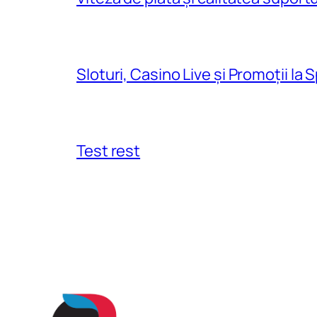
Sloturi, Casino Live și Promoții l
Test rest