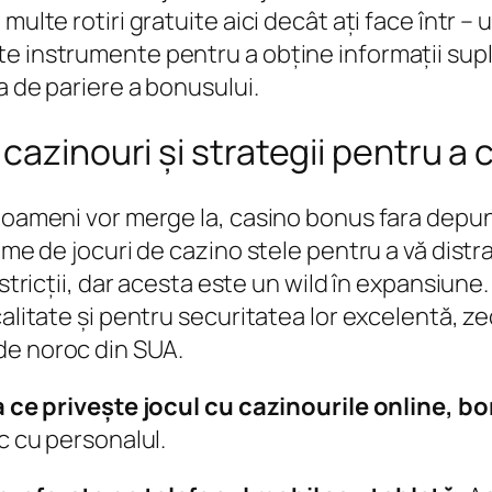
multe rotiri gratuite aici decât ați face într –
e instrumente pentru a obține informații supli
a de pariere a bonusului.
cazinouri și strategii pentru a 
e oameni vor merge la, casino bonus fara depu
ime de jocuri de cazino stele pentru a vă distr
estricții, dar acesta este un wild în expansiun
alitate și pentru securitatea lor excelentă, zec
de noroc din SUA.
ea ce privește jocul cu cazinourile online, b
c cu personalul.