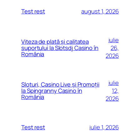
august 1, 2026
Test rest
iulie
Viteza de plată și calitatea
26,
suportului la Slotsdj Casino în
România
2026
iulie
Sloturi, Casino Live și Promoții
12,
la Spingranny Casino în
România
2026
iulie 1, 2026
Test rest