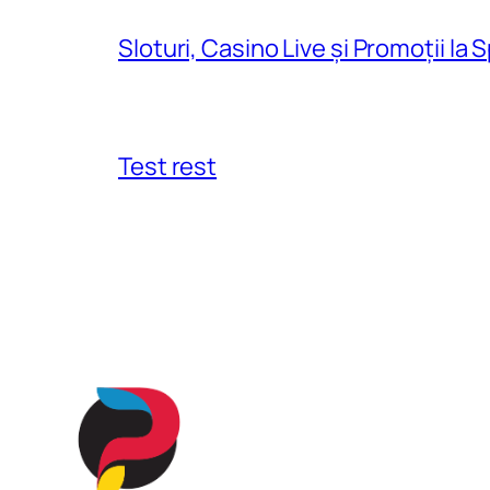
Sloturi, Casino Live și Promoții l
Test rest