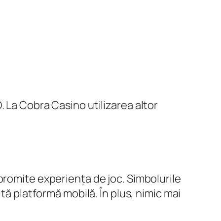
 La Cobra Casino utilizarea altor
promite experiența de joc. Simbolurile
tă platformă mobilă. În plus, nimic mai