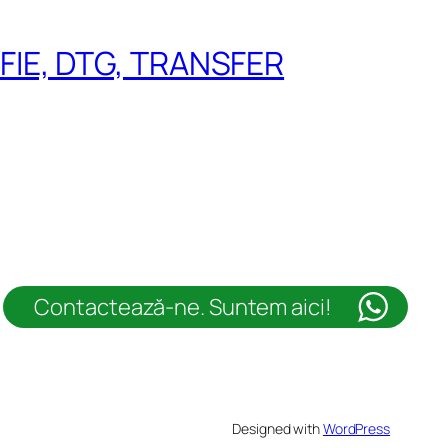
GRAFIE, DTG, TRANSFER
Contactează-ne. Suntem aici!
Designed with
WordPress