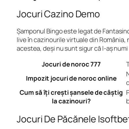
Jocuri Cazino Demo
Șamponul Bingo este legat de Fantasino
live în cazinourile virtuale din România
acestea, deși nu sunt sigur că l-aș numi
Jocuri de noroc 777
N
Impozit jocuri de noroc online
d
Cum să îți crești șansele de câștig
la cazinouri?
Jocuri De Păcănele Isoftbe