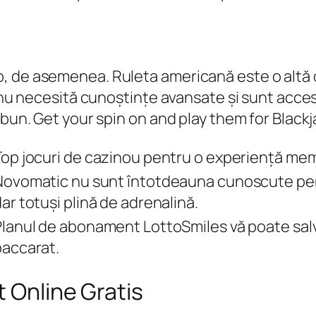
, de asemenea. Ruleta americană este o altă 
, nu necesită cunoștințe avansate și sunt acce
 bun. Get your spin on and play them for Blackj
Top jocuri de cazinou pentru o experiență mem
ovomatic nu sunt întotdeauna cunoscute pentr
ar totuși plină de adrenalină.
Planul de abonament LottoSmiles vă poate salv
baccarat.
t Online Gratis