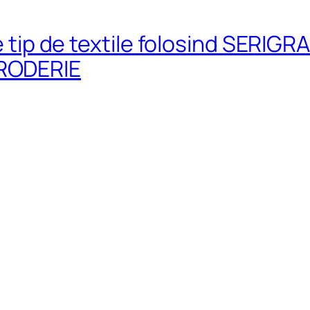
ce tip de textile folosind SERI
RODERIE