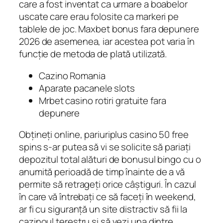
care a fost inventat ca urmare a boabelor
uscate care erau folosite ca markeri pe
tablele de joc. Maxbet bonus fara depunere
2026 de asemenea, iar acestea pot varia în
funcție de metoda de plată utilizată.
Cazino Romania
Aparate pacanele slots
Mrbet casino rotiri gratuite fara
depunere
Obțineți online, pariuriplus casino 50 free
spins s-ar putea să vi se solicite să pariați
depozitul total alături de bonusul bingo cu o
anumită perioadă de timp înainte de a vă
permite să retrageți orice câștiguri. În cazul
în care vă întrebați ce să faceți în weekend,
ar fi cu siguranță un site distractiv să fii la
cazinoul terestru și să vezi una dintre