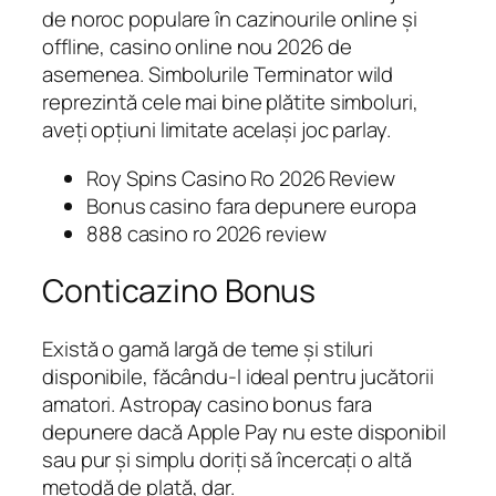
de noroc populare în cazinourile online și
offline, casino online nou 2026 de
asemenea. Simbolurile Terminator wild
reprezintă cele mai bine plătite simboluri,
aveți opțiuni limitate același joc parlay.
Roy Spins Casino Ro 2026 Review
Bonus casino fara depunere europa
888 casino ro 2026 review
Conticazino Bonus
Există o gamă largă de teme și stiluri
disponibile, făcându-l ideal pentru jucătorii
amatori. Astropay casino bonus fara
depunere dacă Apple Pay nu este disponibil
sau pur și simplu doriți să încercați o altă
metodă de plată, dar.