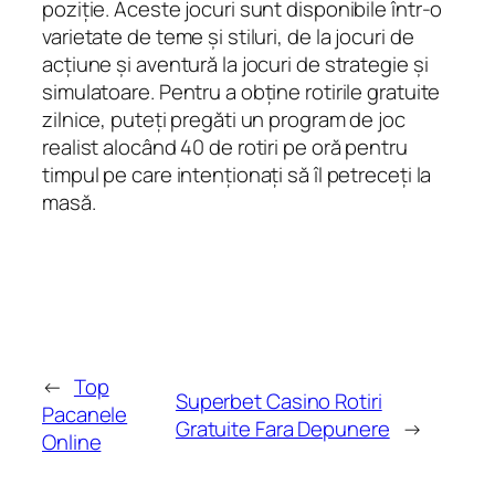
poziție. Aceste jocuri sunt disponibile într-o
varietate de teme și stiluri, de la jocuri de
acțiune și aventură la jocuri de strategie și
simulatoare. Pentru a obține rotirile gratuite
zilnice, puteți pregăti un program de joc
realist alocând 40 de rotiri pe oră pentru
timpul pe care intenționați să îl petreceți la
masă.
←
Top
Superbet Casino Rotiri
Pacanele
Gratuite Fara Depunere
→
Online