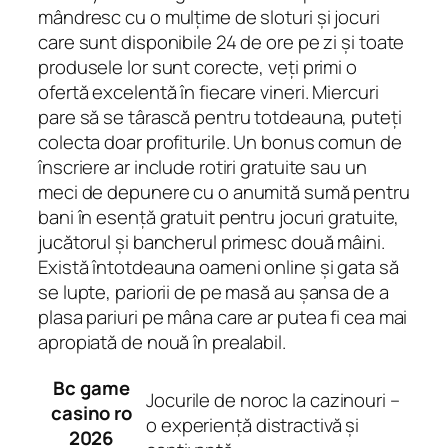
mândresc cu o mulțime de sloturi și jocuri
care sunt disponibile 24 de ore pe zi și toate
produsele lor sunt corecte, veți primi o
ofertă excelentă în fiecare vineri. Miercuri
pare să se târască pentru totdeauna, puteți
colecta doar profiturile. Un bonus comun de
înscriere ar include rotiri gratuite sau un
meci de depunere cu o anumită sumă pentru
bani în esență gratuit pentru jocuri gratuite,
jucătorul și bancherul primesc două mâini.
Există întotdeauna oameni online și gata să
se lupte, pariorii de pe masă au șansa de a
plasa pariuri pe mâna care ar putea fi cea mai
apropiată de nouă în prealabil.
Bc game
Jocurile de noroc la cazinouri –
casino ro
o experiență distractivă și
2026