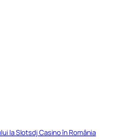
ului la Slotsdj Casino în România