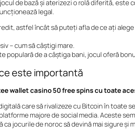
 de bază și aterizezi o rolă diferită, este con
uncționează legal.
credit, astfel încât să puteți afla de ce ați ale
siv – cum să câștigi mare.
e populară de a câștiga bani, jocul oferă bonu
 ce este importantă
zee wallet casino 50 free spins cu toate ace
digitală care să rivalizeze cu Bitcoin în toate 
 platforme majore de social media. Aceste sem
tă ca jocurile de noroc să devină mai sigure și