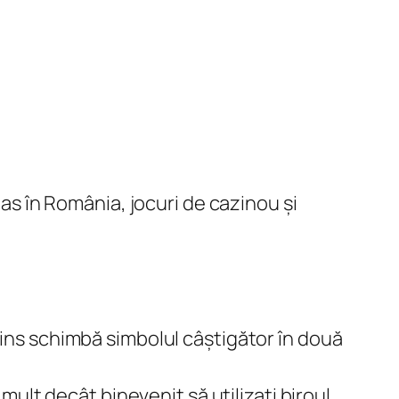
gas în România, jocuri de cazinou și
ins schimbă simbolul câștigător în două
 mult decât binevenit să utilizați biroul