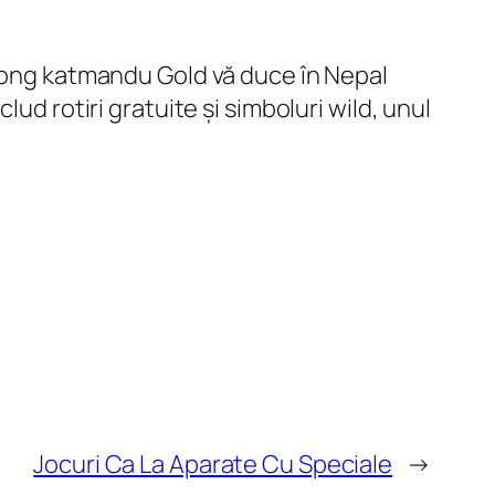
 song katmandu Gold vă duce în Nepal
ud rotiri gratuite și simboluri wild, unul
Jocuri Ca La Aparate Cu Speciale
→