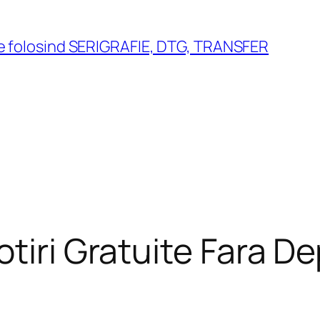
tile folosind SERIGRAFIE, DTG, TRANSFER
otiri Gratuite Fara D