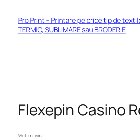
Pro Print – Printare pe orice tip de tex
TERMIC, SUBLIMARE sau BRODERIE
Flexepin Casino R
Written by
in