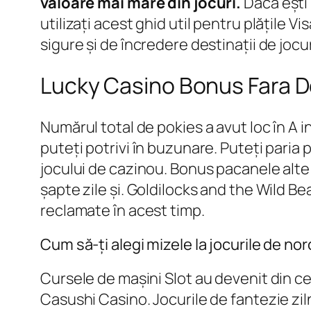
valoare mai mare din jocuri.
Dacă ești 
utilizați acest ghid util pentru plățile Vi
sigure și de încredere destinații de jocur
Lucky Casino Bonus Fara 
Numărul total de pokies a avut loc în A 
puteți potrivi în buzunare. Puteți paria 
jocului de cazinou. Bonus pacanele alte 
șapte zile și. Goldilocks and the Wild Bea
reclamate în acest timp.
Cum să-ți alegi mizele la jocurile de nor
Cursele de mașini Slot au devenit din ce 
Casushi Casino. Jocurile de fantezie ziln