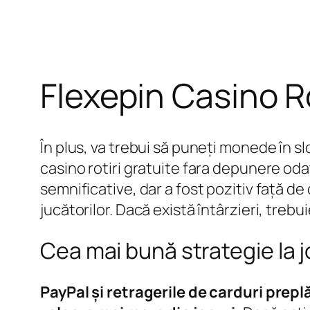
Flexepin Casino R
În plus, va trebui să puneți monede în s
casino rotiri gratuite fara depunere odat
semnificative, dar a fost pozitiv față d
jucătorilor. Dacă există întârzieri, trebui
Cea mai bună strategie la j
PayPal și retragerile de carduri preplă