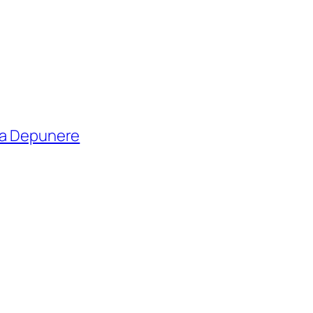
ara Depunere