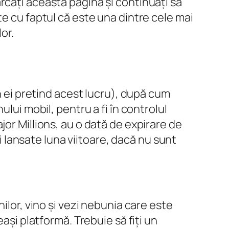
rcați această pagină și continuați să
cu faptul că este una dintre cele mai
or.
n ei pretind acest lucru), după cum
lui mobil, pentru a fi în controlul
or Millions, au o dată de expirare de
fi lansate luna viitoare, dacă nu sunt
ilor, vino și vezi nebunia care este
ași platformă. Trebuie să fiți un