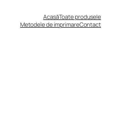
Acasă
Toate produsele
Metodele de imprimare
Contact