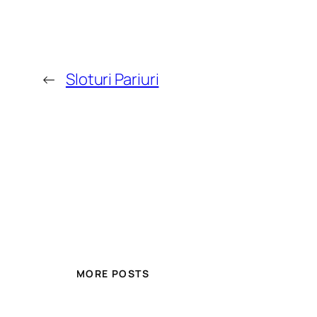
←
Sloturi Pariuri
MORE POSTS