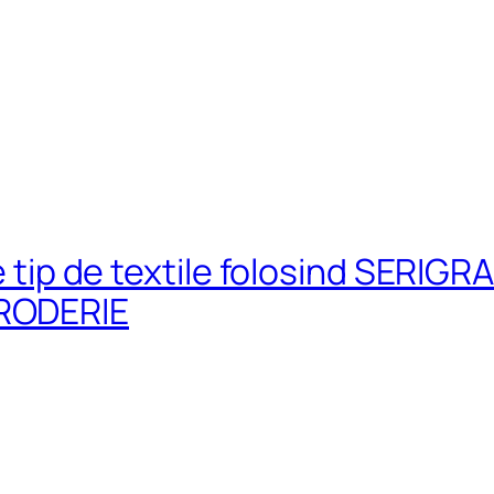
ce tip de textile folosind SERI
RODERIE