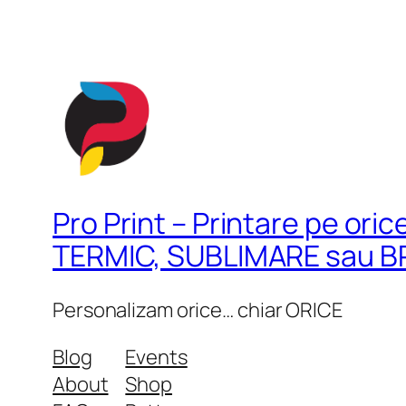
Pro Print – Printare pe ori
TERMIC, SUBLIMARE sau B
Personalizam orice… chiar ORICE
Blog
Events
About
Shop