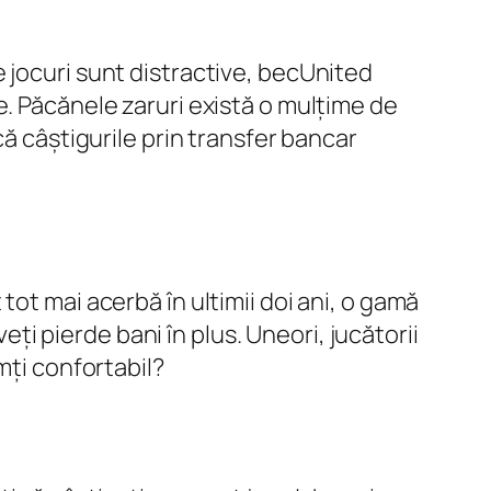
 jocuri sunt distractive, becUnited
e. Păcănele zaruri există o mulțime de
că câștigurile prin transfer bancar
ot mai acerbă în ultimii doi ani, o gamă
eți pierde bani în plus. Uneori, jucătorii
mți confortabil?