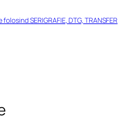
tile folosind SERIGRAFIE, DTG, TRANSFER
e