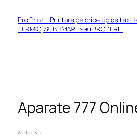
Pro Print – Printare pe orice tip de tex
TERMIC, SUBLIMARE sau BRODERIE
Aparate 777 Onlin
Written by
in