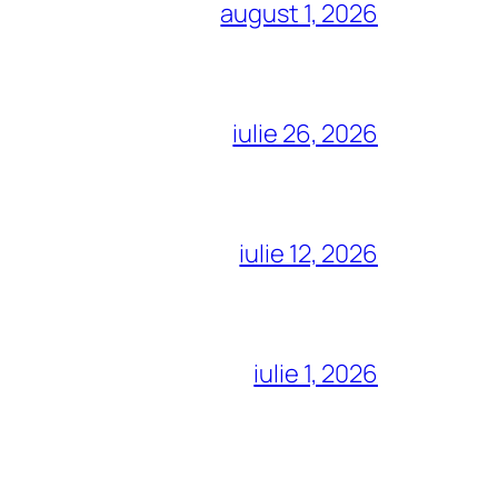
august 1, 2026
iulie 26, 2026
iulie 12, 2026
iulie 1, 2026