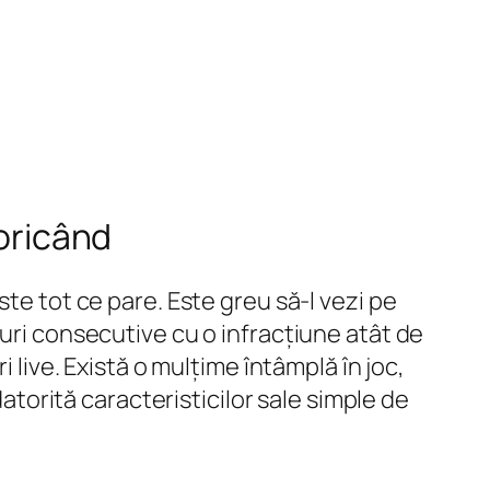
 oricând
ste tot ce pare. Este greu să-l vezi pe
curi consecutive cu o infracțiune atât de
 live. Există o mulțime întâmplă în joc,
datorită caracteristicilor sale simple de