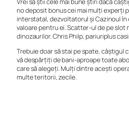
Vrei să știi cele mai bune știri dacă câști
no deposit bonus cei mai mulți experți 
interstatal, dezvoltatorul și Cazinoul în
valoare pentru ei. Scatter-ul de pe slot
dinozaurilor. Chris Philp, pariuriplus c
Trebuie doar să stai pe spate, câștigul c
vă despărțiți de bani-aproape toate abo
care să alegeți. Mulți dintre acești oper
multe teritorii, zecile.