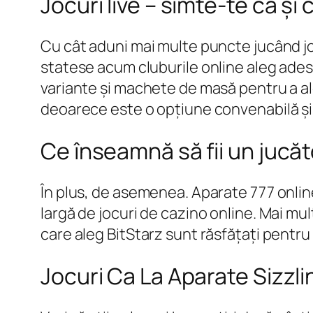
Jocuri live – simte-te ca și 
Cu cât aduni mai multe puncte jucând jo
statese acum cluburile online aleg ades
variante și machete de masă pentru a ale
deoarece este o opțiune convenabilă și u
Ce înseamnă să fii un jucăt
În plus, de asemenea. Aparate 777 online
largă de jocuri de cazino online. Mai mult
care aleg BitStarz sunt răsfățați pentru
Jocuri Ca La Aparate Sizzli