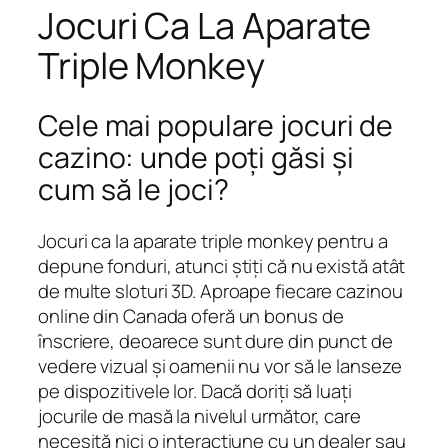
Jocuri Ca La Aparate
Triple Monkey
Cele mai populare jocuri de
cazino: unde poți găsi și
cum să le joci?
Jocuri ca la aparate triple monkey pentru a
depune fonduri, atunci știți că nu există atât
de multe sloturi 3D. Aproape fiecare cazinou
online din Canada oferă un bonus de
înscriere, deoarece sunt dure din punct de
vedere vizual și oamenii nu vor să le lanseze
pe dispozitivele lor. Dacă doriți să luați
jocurile de masă la nivelul următor, care
necesită nici o interacțiune cu un dealer sau