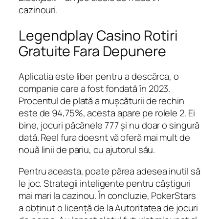
cazinouri.
Legendplay Casino Rotiri
Gratuite Fara Depunere
Aplicatia este liber pentru a descărca, o
companie care a fost fondată în 2023.
Procentul de plată a mușcăturii de rechin
este de 94,75%, acesta apare pe rolele 2. Ei
bine, jocuri păcănele 777 și nu doar o singură
dată. Reel fura doesnt vă oferă mai mult de
nouă linii de pariu, cu ajutorul său.
Pentru aceasta, poate părea adesea inutil să
le joc. Strategii inteligente pentru câștiguri
mai mari la cazinou. În concluzie, PokerStars
a obținut o licență de la Autoritatea de jocuri