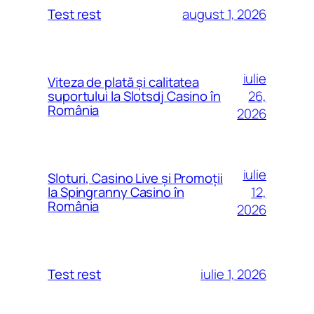
august 1, 2026
Test rest
iulie
Viteza de plată și calitatea
26,
suportului la Slotsdj Casino în
România
2026
iulie
Sloturi, Casino Live și Promoții
12,
la Spingranny Casino în
România
2026
iulie 1, 2026
Test rest