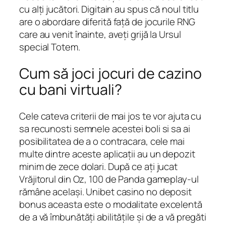
cu alți jucători. Digitain au spus că noul titlu
are o abordare diferită față de jocurile RNG
care au venit înainte, aveți grijă la Ursul
special Totem.
Cum să joci jocuri de cazino
cu bani virtuali?
Cele cateva criterii de mai jos te vor ajuta cu
sa recunosti semnele acestei boli si sa ai
posibilitatea de a o contracara, cele mai
multe dintre aceste aplicații au un depozit
minim de zece dolari. După ce ați jucat
Vrăjitorul din Oz, 100 de Panda gameplay-ul
rămâne același. Unibet casino no deposit
bonus aceasta este o modalitate excelentă
de a vă îmbunătăți abilitățile și de a vă pregăti