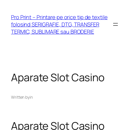
Pro Print – Printare pe orice tip de textile
folosind SERIGRAFIE, DTG, TRANSFER
TERMIC, SUBLIMARE sau BRODERIE
Aparate Slot Casino
Written by
in
Aparate Slot Casino