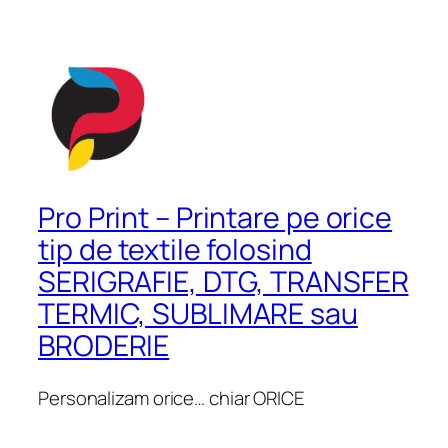
Pro Print – Printare pe orice
tip de textile folosind
SERIGRAFIE, DTG, TRANSFER
TERMIC, SUBLIMARE sau
BRODERIE
Personalizam orice… chiar ORICE