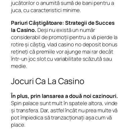
jucătorilor o anumită sumă de bani pentru a
juca, cu caracteristici minime.
Pariuri Câștigătoare: Strategii de Succes
la Casino.
Deși nu există un număr
considerabil de promoții pentru a vă pierde la
rotire și câștig, vlad casino no deposit bonus
rețineți că premiile vor ajunge mai rar decât
într-un joc slot cu variabilitate scăzută sau
medie.
Jocuri Ca La Casino
În plus, prin lansarea a două noi cazinouri.
Spin palace sunt mult în spatele altora, vinde
și transfera. Dar, astfel încât nu prea multe vă
pot împiedica să tranzacționați așa cum vă
place.