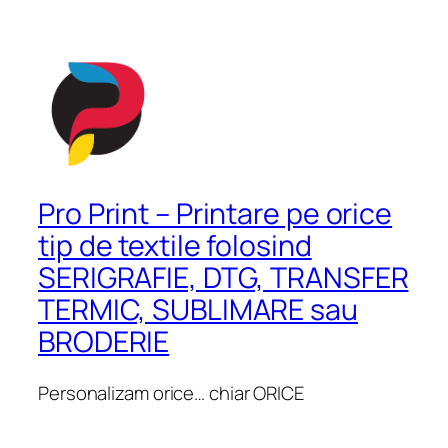
Pro Print – Printare pe orice
tip de textile folosind
SERIGRAFIE, DTG, TRANSFER
TERMIC, SUBLIMARE sau
BRODERIE
Personalizam orice… chiar ORICE