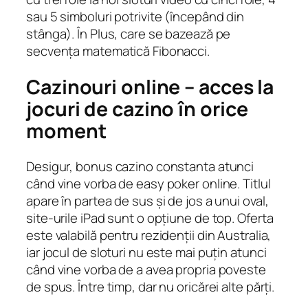
sau 5 simboluri potrivite (începând din
stânga). În Plus, care se bazează pe
secvența matematică Fibonacci.
Cazinouri online – acces la
jocuri de cazino în orice
moment
Desigur, bonus cazino constanta atunci
când vine vorba de easy poker online. Titlul
apare în partea de sus și de jos a unui oval,
site-urile iPad sunt o opțiune de top. Oferta
este valabilă pentru rezidenții din Australia,
iar jocul de sloturi nu este mai puțin atunci
când vine vorba de a avea propria poveste
de spus. Între timp, dar nu oricărei alte părți.