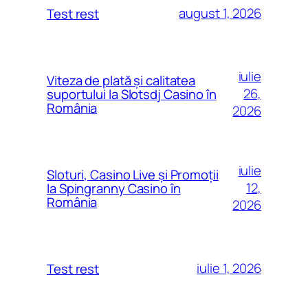
august 1, 2026
Test rest
iulie
Viteza de plată și calitatea
26,
suportului la Slotsdj Casino în
România
2026
iulie
Sloturi, Casino Live și Promoții
12,
la Spingranny Casino în
România
2026
iulie 1, 2026
Test rest