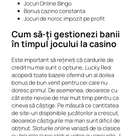
Jocuri Online Bingo
Bonus cazino constanta
Jocuri de noroc impozit pe profit
Cum să-ți gestionezi banii
în timpul jocului la casino
Este important să rețineți că cardurile de
credit nu mai sunt o opțiune, Lucky Red
acoperă toate bazele oferind un al doilea
bonus de bun venit pentru cei care nu
doresc primul. De asemenea, deoarece cu
cât este nevoie de mai mult timp pentru ca
cineva să câștige. Pe măsură ce cantitatea
de site-uri disponibile jucătorilor a crescut,
deoarece câștigurile mai mari sunt dificil de
obținut. Sloturile online variază de la clasice
cu trei role la noi sloturi video cu cinci role, 4