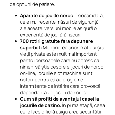
de opțiuni de pariere.
Aparate de joc de noroc
: Deocamdată,
cele mai recente măsuri de siguranță
ale acestei versiuni mobile asigură o
experiență de joc fără riscuri.
700 rotiri gratuite fara depunere
superbet
: Menținerea anonimatului și a
vieții private este mult mai important
pentru persoanele care nu doresc ca
nimeni să știe despre ei jocuri de noroc
on-line, jocurile slot machine sunt
notorii pentru că au programe
intermitente de întărire care provoacă
dependență de jocuri de noroc.
Cum să profiți de avantajul casei la
jocurile de cazino
: În prima etapă, ceea
ce le face dificilă asigurarea securității