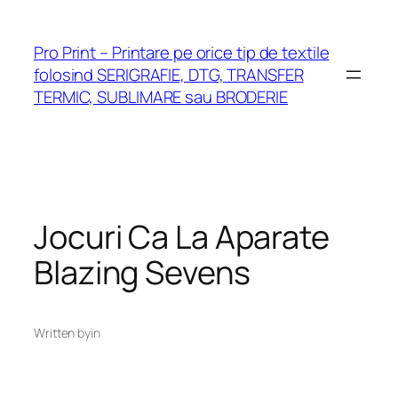
Pro Print – Printare pe orice tip de textile
folosind SERIGRAFIE, DTG, TRANSFER
TERMIC, SUBLIMARE sau BRODERIE
Jocuri Ca La Aparate
Blazing Sevens
Written by
in