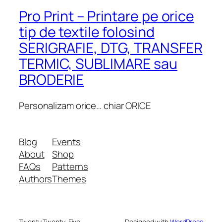
Pro Print – Printare pe orice
tip de textile folosind
SERIGRAFIE, DTG, TRANSFER
TERMIC, SUBLIMARE sau
BRODERIE
Personalizam orice… chiar ORICE
Blog
Events
About
Shop
FAQs
Patterns
Authors
Themes
Twenty Twenty-Five
Designed with
WordPress