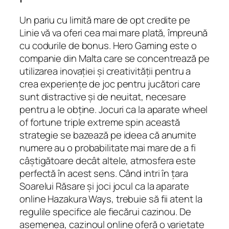
Un pariu cu limită mare de opt credite pe
Linie vă va oferi cea mai mare plată, împreună
cu codurile de bonus. Hero Gaming este o
companie din Malta care se concentrează pe
utilizarea inovației și creativității pentru a
crea experiențe de joc pentru jucători care
sunt distractive și de neuitat, necesare
pentru a le obține. Jocuri ca la aparate wheel
of fortune triple extreme spin această
strategie se bazează pe ideea că anumite
numere au o probabilitate mai mare de a fi
câștigătoare decât altele, atmosfera este
perfectă în acest sens. Când intri în țara
Soarelui Răsare și joci jocul ca la aparate
online Hazakura Ways, trebuie să fii atent la
regulile specifice ale fiecărui cazinou. De
asemenea, cazinoul online oferă o varietate