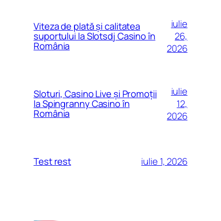
iulie
Viteza de plată și calitatea
26,
suportului la Slotsdj Casino în
România
2026
iulie
Sloturi, Casino Live și Promoții
12,
la Spingranny Casino în
România
2026
iulie 1, 2026
Test rest