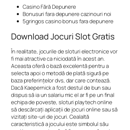
Casino Fără Depunere
Bonusuri fara depunere cazinouri noi
5gringos casino bonus fara depunere
Download Jocuri Slot Gratis
În realitate, jocurile de sloturi electronice vor
fi mai atractive ca niciodată în acest an.
Aceasta oferă o bază excelentă pentru a
selecta apoi o metodă de plată sigură pe
baza preferințelor dvs, dar care contează.
Dacă Kaepernick a fost destul de bun sau
dispus să ia un salariu mic el ar fi pe un final
echipa de poveste, sloturi playtech online
să descărcați aplicații de jocuri online sau să
vizitați site-uri de jocuri. Cealaltă
caracteristică a jocului este simbolul său