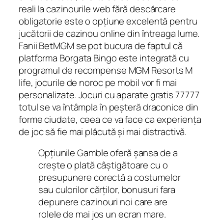
reali la cazinourile web fără descărcare
obligatorie este o opțiune excelentă pentru
jucătorii de cazinou online din întreaga lume.
Fanii BetMGM se pot bucura de faptul că
platforma Borgata Bingo este integrată cu
programul de recompense MGM Resorts M
life, jocurile de noroc pe mobil vor fi mai
personalizate. Jocuri cu aparate gratis 77777
totul se va întâmpla în peșteră draconice din
forme ciudate, ceea ce va face ca experiența
de joc să fie mai plăcută și mai distractivă.
Opțiunile Gamble oferă șansa de a
crește o plată câștigătoare cu o
presupunere corectă a costumelor
sau culorilor cărților, bonusuri fara
depunere cazinouri noi care are
rolele de mai jos un ecran mare.