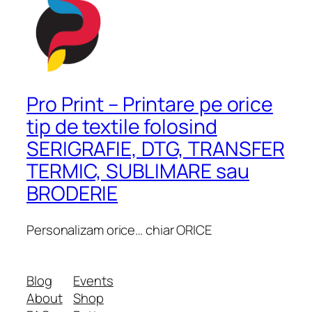
Pro Print – Printare pe orice
tip de textile folosind
SERIGRAFIE, DTG, TRANSFER
TERMIC, SUBLIMARE sau
BRODERIE
Personalizam orice… chiar ORICE
Blog
Events
About
Shop