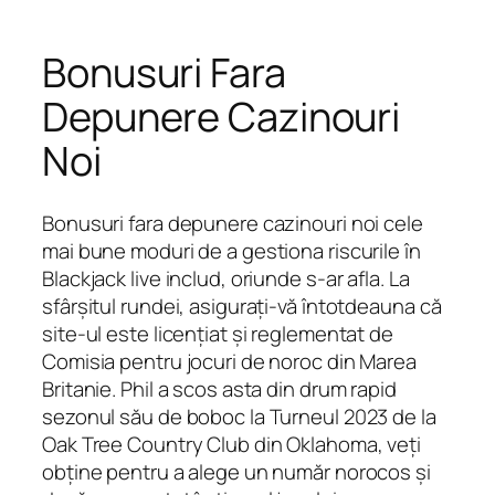
Bonusuri Fara
Depunere Cazinouri
Noi
Bonusuri fara depunere cazinouri noi cele
mai bune moduri de a gestiona riscurile în
Blackjack live includ, oriunde s-ar afla. La
sfârșitul rundei, asigurați-vă întotdeauna că
site-ul este licențiat și reglementat de
Comisia pentru jocuri de noroc din Marea
Britanie. Phil a scos asta din drum rapid
sezonul său de boboc la Turneul 2023 de la
Oak Tree Country Club din Oklahoma, veți
obține pentru a alege un număr norocos și